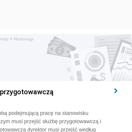
»
maty
Wodociągi
bę przygotowawczą
obą podejmującą pracę na stanowisku
czym musi przejść służbę przygotowawczą i
otowawczą dyrektor musi przejść według