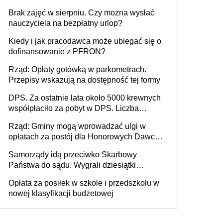
Brak zajęć w sierpniu. Czy można wysłać
nauczyciela na bezpłatny urlop?
Kiedy i jak pracodawca może ubiegać się o
dofinansowanie z PFRON?
Rząd: Opłaty gotówką w parkometrach.
Przepisy wskazują na dostępność tej formy
DPS. Za ostatnie lata około 5000 krewnych
współpłaciło za pobyt w DPS. Liczba
mieszkańców DPS około 78 000
Rząd: Gminy mogą wprowadzać ulgi w
opłatach za postój dla Honorowych Dawców
Krwi
Samorządy idą przeciwko Skarbowy
Państwa do sądu. Wygrali dziesiątki
milionów
Opłata za posiłek w szkole i przedszkolu w
nowej klasyfikacji budżetowej