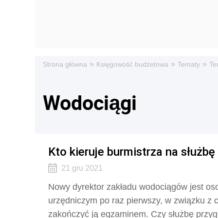
»
»
»
Strona główna
Księgowość budżetowa
Tematy
Te
Wodociągi
Kto kieruje burmistrza na służ
21 gru 2021
Nowy dyrektor zakładu wodociągów jest os
urzędniczym po raz pierwszy, w związku z 
zakończyć ją egzaminem. Czy służbę przyg