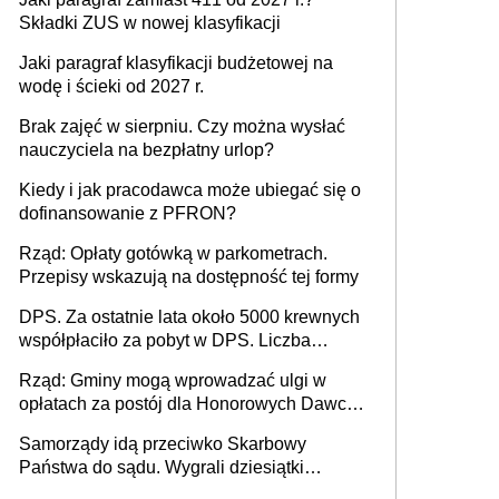
Składki ZUS w nowej klasyfikacji
Jaki paragraf klasyfikacji budżetowej na
wodę i ścieki od 2027 r.
Brak zajęć w sierpniu. Czy można wysłać
nauczyciela na bezpłatny urlop?
Kiedy i jak pracodawca może ubiegać się o
dofinansowanie z PFRON?
Rząd: Opłaty gotówką w parkometrach.
Przepisy wskazują na dostępność tej formy
DPS. Za ostatnie lata około 5000 krewnych
współpłaciło za pobyt w DPS. Liczba
mieszkańców DPS około 78 000
Rząd: Gminy mogą wprowadzać ulgi w
opłatach za postój dla Honorowych Dawców
Krwi
Samorządy idą przeciwko Skarbowy
Państwa do sądu. Wygrali dziesiątki
milionów