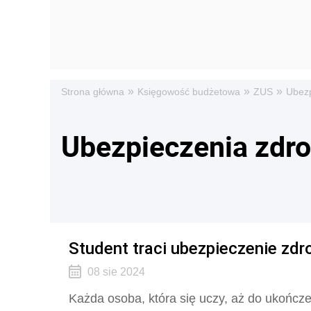
»
»
»
Strona główna
Księgowość budżetowa
ZUS
Ubezp
Ubezpieczenia zdr
Student traci ubezpieczenie zdr
08 sie 2024
Każda osoba, która się uczy, aż do ukończe