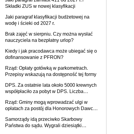
Składki ZUS w nowej klasyfikacji
Jaki paragraf klasyfikacji budżetowej na
wodę i ścieki od 2027 r.
Brak zajęć w sierpniu. Czy można wysłać
nauczyciela na bezpłatny urlop?
Kiedy i jak pracodawca może ubiegać się o
dofinansowanie z PFRON?
Rząd: Opłaty gotówką w parkometrach.
Przepisy wskazują na dostępność tej formy
DPS. Za ostatnie lata około 5000 krewnych
współpłaciło za pobyt w DPS. Liczba
mieszkańców DPS około 78 000
Rząd: Gminy mogą wprowadzać ulgi w
opłatach za postój dla Honorowych Dawców
Krwi
Samorządy idą przeciwko Skarbowy
Państwa do sądu. Wygrali dziesiątki
milionów