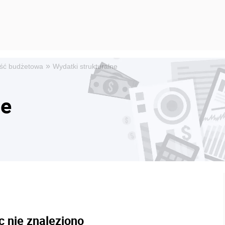
»
ść budżetowa
Wydatki strukturalne
ne
c nie znaleziono