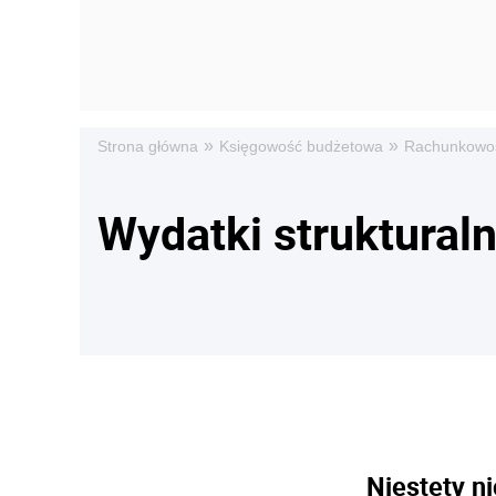
»
»
Strona główna
Księgowość budżetowa
Rachunkowo
Wydatki struktural
Niestety ni