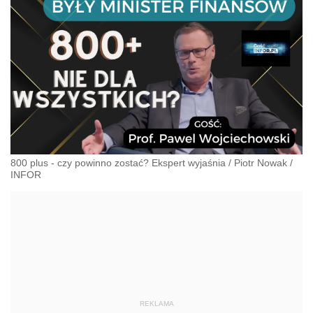
800 plus - czy powinno zostać? Ekspert wyjaśnia
/
Piotr Nowak
/
INFOR