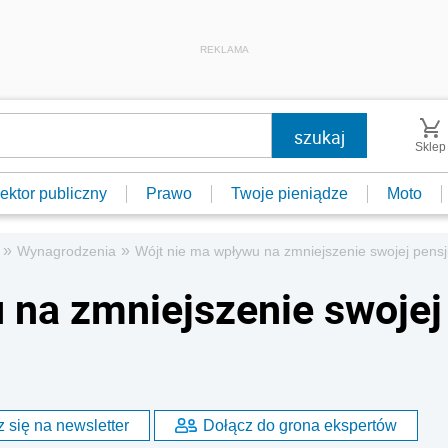
REKLAMA
Sklep
ektor publiczny
Prawo
Twoje pieniądze
Moto
»
»
Wynagrodzenia
Wójt nie ma wpływu na zmniejszenie swojej pensj
 na zmniejszenie swojej
 się na newsletter
Dołącz do grona ekspertów