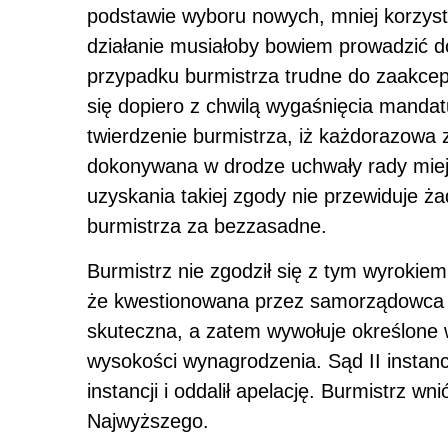
podstawie wyboru nowych, mniej korzys
działanie musiałoby bowiem prowadzić d
przypadku burmistrza trudne do zaakce
się dopiero z chwilą wygaśnięcia mandatu
twierdzenie burmistrza, iż każdorazowa
dokonywana w drodze uchwały rady miejs
uzyskania takiej zgody nie przewiduje ż
burmistrza za bezzasadne.
Burmistrz nie zgodził się z tym wyrokiem 
że kwestionowana przez samorządowca u
skuteczna, a zatem wywołuje określone w
wysokości wynagrodzenia. Sąd II instanc
instancji i oddalił apelację. Burmistrz w
Najwyższego.