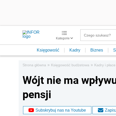
Kategorie
Księgowość
Kadry
Biznes
S
»
»
Strona główna
Księgowość budżetowa
Kadry i płace
Wójt nie ma wpływu
pensji
Subskrybuj nas na Youtube
Zapisz