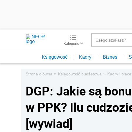
Kategorie
Księgowość
Kadry
Biznes
S
»
»
Strona główna
Księgowość budżetowa
Kadry i płace
DGP: Jakie są bonu
w PPK? Ilu cudzoz
[wywiad]