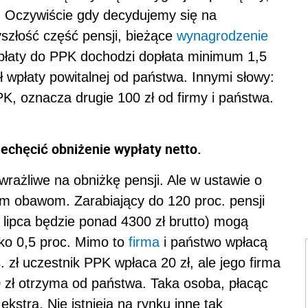
. Oczywiście gdy decydujemy się na
szłość część pensji, bieżące
wynagrodzenie
wpłaty do PPK dochodzi dopłata minimum 1,5
zł wpłaty powitalnej od państwa. Innymi słowy:
K, oznacza drugie 100 zł od firmy i państwa.
iechęcić obniżenie wypłaty netto.
wrażliwe na obniżkę pensji. Ale w ustawie o
m obawom. Zarabiający do 120 proc. pensji
d lipca będzie ponad 4300 zł brutto) mogą
ylko 0,5 proc. Mimo to
firma
i państwo wpłacą
. zł uczestnik PPK wpłaca 20 zł, ale jego firma
 20 zł otrzyma od państwa. Taka osoba, płacąc
ekstra. Nie istnieją na rynku inne tak