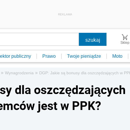
REKLAMA
Sklep
ektor publiczny
Prawo
Twoje pieniądze
Moto
»
»
Wynagrodzenia
DGP: Jakie są bonusy dla oszczędzających w PP
sy dla oszczędzających
iemców jest w PPK?