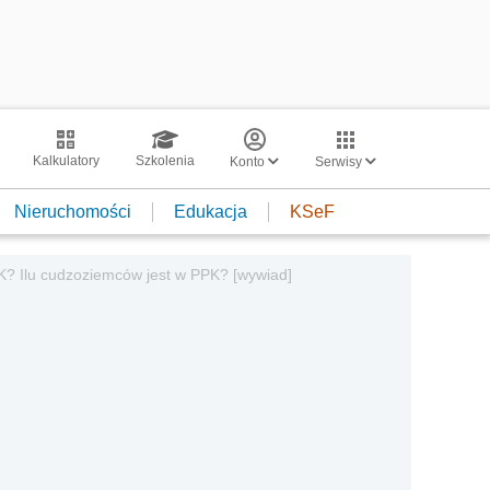
Kalkulatory
Szkolenia
Konto
Serwisy
Nieruchomości
Edukacja
KSeF
K? Ilu cudzoziemców jest w PPK? [wywiad]