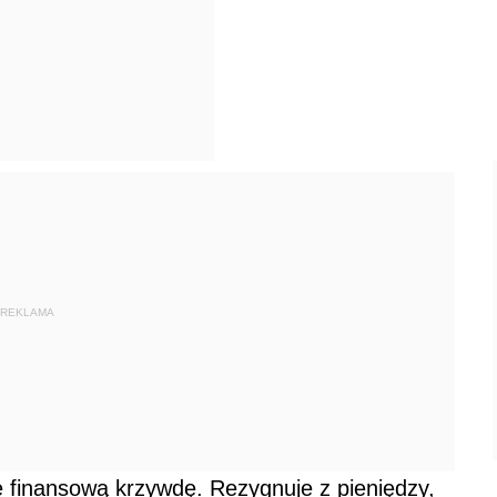
REKLAMA
ie finansową krzywdę. Rezygnuje z pieniędzy,