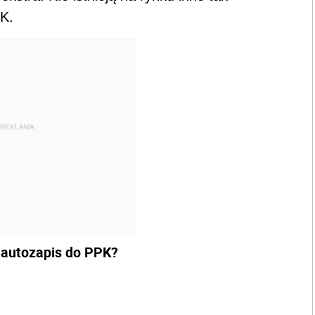
PK.
REKLAMA
 autozapis do PPK?