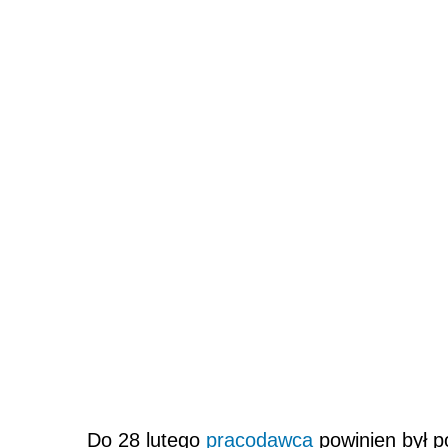
Do 28 lutego
pracodawca
powinien był p