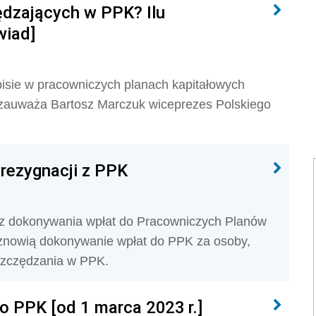
ędzających w PPK? Ilu
wiad]
pisie w pracowniczych planach kapitałowych
 zauważa Bartosz Marczuk wiceprezes Polskiego
 rezygnacji z PPK
i z dokonywania wpłat do Pracowniczych Planów
znowią dokonywanie wpłat do PPK za osoby,
oszczędzania w PPK.
do PPK [od 1 marca 2023 r.]