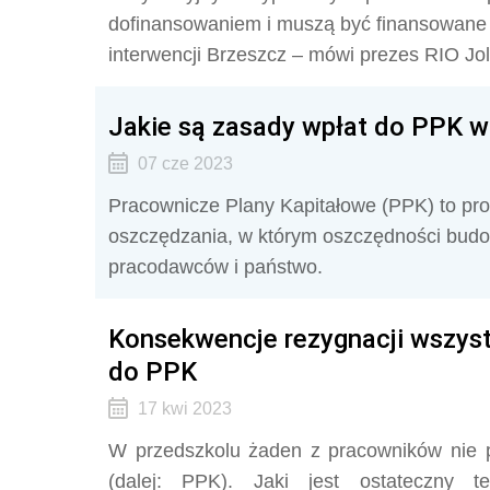
dofinansowaniem i muszą być finansowane z
interwencji Brzeszcz – mówi prezes RIO J
Jakie są zasady wpłat do PPK w 
07 cze 2023
Pracownicze Plany Kapitałowe (PPK) to pr
oszczędzania, w którym oszczędności budo
pracodawców i państwo.
Konsekwencje rezygnacji wszyst
do PPK
17 kwi 2023
W przedszkolu żaden z pracowników nie p
(dalej: PPK). Jaki jest ostateczny t