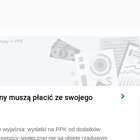
»
maty
PPK
ny muszą płacić ze swojego
 wyjaśnia: wydatki na PPK od dodatków
omocy społecznej nie są objęte rządowym