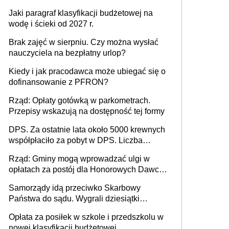
Jaki paragraf klasyfikacji budżetowej na
wodę i ścieki od 2027 r.
Brak zajęć w sierpniu. Czy można wysłać
nauczyciela na bezpłatny urlop?
Kiedy i jak pracodawca może ubiegać się o
dofinansowanie z PFRON?
Rząd: Opłaty gotówką w parkometrach.
Przepisy wskazują na dostępność tej formy
DPS. Za ostatnie lata około 5000 krewnych
współpłaciło za pobyt w DPS. Liczba
mieszkańców DPS około 78 000
Rząd: Gminy mogą wprowadzać ulgi w
opłatach za postój dla Honorowych Dawców
Krwi
Samorządy idą przeciwko Skarbowy
Państwa do sądu. Wygrali dziesiątki
milionów
Opłata za posiłek w szkole i przedszkolu w
nowej klasyfikacji budżetowej