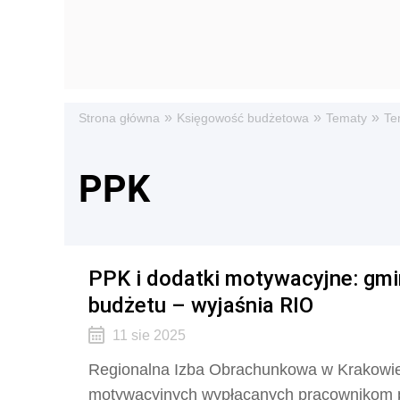
»
»
»
Strona główna
Księgowość budżetowa
Tematy
Te
PPK
PPK i dodatki motywacyjne: gmi
budżetu – wyjaśnia RIO
11 sie 2025
Regionalna Izba Obrachunkowa w Krakowie
motywacyjnych wypłacanych pracownikom p