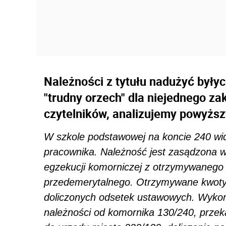
Należności z tytułu nadużyć były
"trudny orzech" dla niejednego za
czytelników, analizujemy powyżs
W szkole podstawowej na koncie 240 wid
pracownika. Należność jest zasądzona 
egzekucji komorniczej z otrzymywanego
przedemerytalnego. Otrzymywane kwoty
doliczonych odsetek ustawowych. Wyko
należności od komornika 130/240, prz