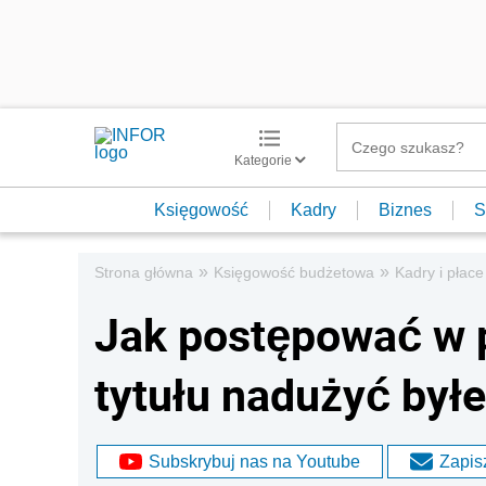
Kategorie
Księgowość
Kadry
Biznes
S
»
»
Strona główna
Księgowość budżetowa
Kadry i płace
Jak postępować w 
tytułu nadużyć był
Subskrybuj nas na Youtube
Zapisz