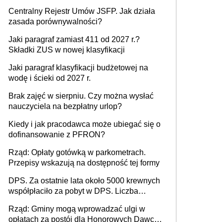
Centralny Rejestr Umów JSFP. Jak działa
zasada porównywalności?
Jaki paragraf zamiast 411 od 2027 r.?
Składki ZUS w nowej klasyfikacji
Jaki paragraf klasyfikacji budżetowej na
wodę i ścieki od 2027 r.
Brak zajęć w sierpniu. Czy można wysłać
nauczyciela na bezpłatny urlop?
Kiedy i jak pracodawca może ubiegać się o
dofinansowanie z PFRON?
Rząd: Opłaty gotówką w parkometrach.
Przepisy wskazują na dostępność tej formy
DPS. Za ostatnie lata około 5000 krewnych
współpłaciło za pobyt w DPS. Liczba
mieszkańców DPS około 78 000
Rząd: Gminy mogą wprowadzać ulgi w
opłatach za postój dla Honorowych Dawców