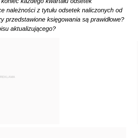
a koniec każdego kwartału odsetek
e należności z tytułu odsetek naliczonych od
Czy przedstawione księgowania są prawidłowe?
su aktualizującego?
REKLAMA