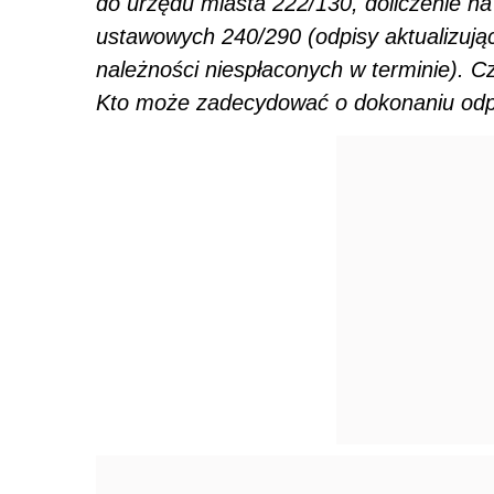
do urzędu miasta 222/130, doliczenie n
ustawowych 240/290 (odpisy aktualizując
należności niespłaconych w terminie). 
Kto może zadecydować o dokonaniu odpi