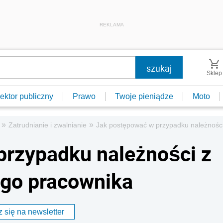
REKLAMA
Sklep
ektor publiczny
Prawo
Twoje pieniądze
Moto
»
»
Zatrudnianie i zwalnianie
Jak postępować w przypadku należności
przypadku należności z
ego pracownika
 się na newsletter