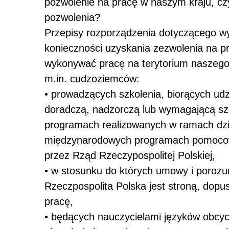
pozwolenie na pracę w naszym kraju, cz
pozwolenia?
Przepisy rozporządzenia dotyczącego 
konieczności uzyskania zezwolenia na p
wykonywać pracę na terytorium naszego 
m.in. cudzoziemców:
•
prowadzących szkolenia, biorących udz
doradczą, nadzorczą lub wymagającą szcz
programach realizowanych w ramach dział
międzynarodowych programach pomocowyc
przez Rząd Rzeczypospolitej Polskiej,
•
w stosunku do których umowy i porozu
Rzeczpospolita Polska jest stroną, dop
pracę,
•
będących nauczycielami języków obcyc