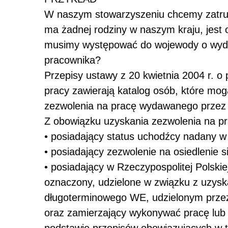
W naszym stowarzyszeniu chcemy zatrud
ma żadnej rodziny w naszym kraju, jes
musimy występować do wojewody o wyda
pracownika?
Przepisy ustawy z 20 kwietnia 2004 r. o p
pracy zawierają katalog osób, które mo
zezwolenia na pracę wydawanego przez
Z obowiązku uzyskania zezwolenia na pr
•
posiadający status uchodźcy nadany w 
•
posiadający zezwolenie na osiedlenie si
•
posiadający w Rzeczypospolitej Polski
oznaczony, udzielone w związku z uzys
długoterminowego WE, udzielonym przez 
oraz zamierzający wykonywać pracę lub 
podstawie przepisów obowiązujących w t