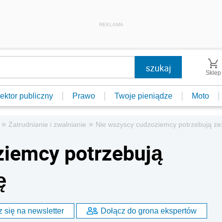
REKLAMA
Sklep
ektor publiczny
Prawo
Twoje pieniądze
Moto
»
»
Zatrudnianie i zwalnianie
Nie wszyscy cudzoziemcy potrzebują ze
ziemcy potrzebują
ę
 się na newsletter
Dołącz do grona ekspertów