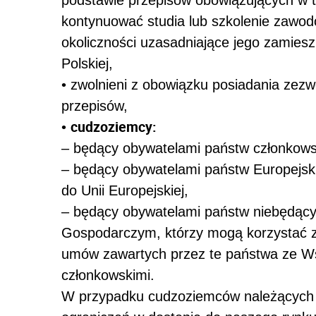
kontynuować studia lub szkolenie zawod
okoliczności uzasadniające jego zamiesz
Polskiej,
•
zwolnieni z obowiązku posiadania zezw
przepisów,
cudzoziemcy:
•
– będący obywatelami państw członkowsk
– będący obywatelami państw Europejs
do Unii Europejskiej,
– będący obywatelami państw niebędąc
Gospodarczym, którzy mogą korzystać 
umów zawartych przez te państwa ze Ws
członkowskimi.
W przypadku cudzoziemców należących d