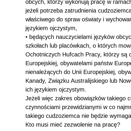
obcych, którzy wykonują pracę w rama
jeżeli potrzeba zatrudnienia cudzoziemc
właściwego do spraw oświaty i wychowania
językiem ojczystym,
•
będących nauczycielami języków obcyc
szkołach lub placówkach, o których mow
Ochotniczych Hufcach Pracy, którzy są 
Europejskiej, obywatelami państw Euro
nienależących do Unii Europejskiej, ob
Kanady, Związku Australijskiego lub Nowej
ich językiem ojczystym.
Jeżeli więc zakres obowiązków takiego 
czynnościami przewidzianymi w co najmn
takiego cudzoziemca nie będzie wymaga
Kto musi mieć zezwolenie na pracę?