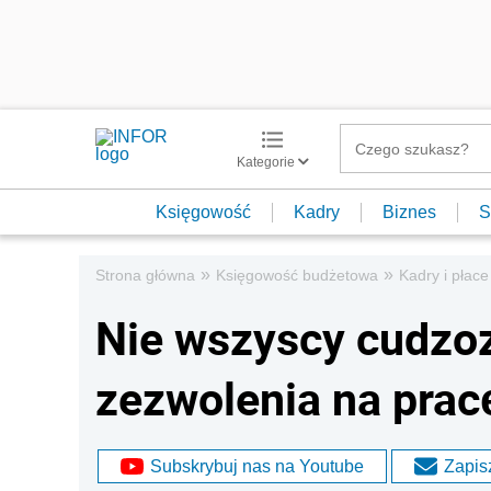
Kategorie
Księgowość
Kadry
Biznes
S
»
»
Strona główna
Księgowość budżetowa
Kadry i płace
Nie wszyscy cudzo
zezwolenia na prac
Subskrybuj nas na Youtube
Zapisz