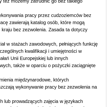
y też możemy zatrudnić go bez takiego
wykonywania pracy przez cudzoziemców bez
racę zawierają katalog osób, które mogą
kraju bez zezwolenia. Zasada ta dotyczy
iał w stażach zawodowych, pełniących funkcję
ególnych kwalifikacji i umiejętności w
ań Unii Europejskiej lub innych
h, także w oparciu o pożyczki zaciągnięte
mienia międzynarodowe, których
uszczają wykonywanie pracy bez zezwolenia na
h lub prowadzących zajęcia w językach