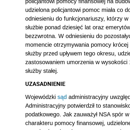
policjantowi pomocy finansowej na bud
udzielona policjantowi pomoc miała co d
odniesieniu do funkcjonariuszy, którzy
służbie ponad dziesięć lat oraz emeryt
bezzwrotna. W odniesieniu do pozostałyc
momencie otrzymywania pomocy krócej niż
służby przed upływem tego okresu, udzi
zastosowaniem umorzenia w wysokości 1
służby stałej.
UZASADNIENIE
Wojewódzki
sąd
administracyjny uwzględ
Administracyjny potwierdził to stanowis
podatkowego. Jak zauważył NSA spór w 
charakteru pomocy finansowej, udzielon