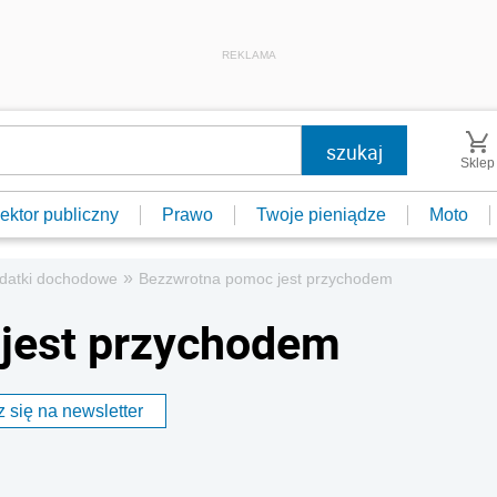
REKLAMA
Sklep
ektor publiczny
Prawo
Twoje pieniądze
Moto
»
datki dochodowe
Bezzwrotna pomoc jest przychodem
jest przychodem
 się na newsletter