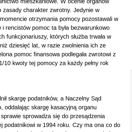
ownictwo mieszkaniowe. W ocenie organów
o zasady charakter zwrotny. Jedynie w
 w momencie otrzymania pomocy pozostawali w
ów i rencistów pomoc ta była bezwarunkowo
h funkcjonariuszy, których służba trwała w
 dziesięć lat, w razie zwolnienia ich ze
elona pomoc finansowa podlegała zwrotowi z
/10 kwoty tej pomocy za każdy pełny rok
nił skargę podatników, a Naczelny Sąd
ko, oddalając skargę kasacyjną organu
sprawie sprowadza się do przesądzenia
ej podatnikowi w 1994 roku. Czy ma ona co do