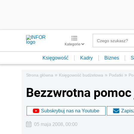
Kategorie
Księgowość
Kadry
Biznes
S
»
»
»
Strona główna
Księgowość budżetowa
Podatki
Po
Bezzwrotna pomoc 
Subskrybuj nas na Youtube
Zapisz
05 maja 2008, 00:00