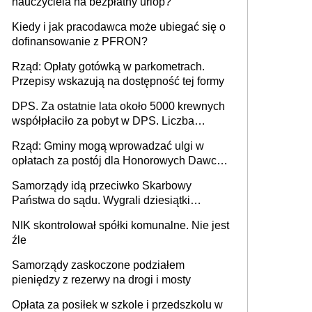
nauczyciela na bezpłatny urlop?
Kiedy i jak pracodawca może ubiegać się o
dofinansowanie z PFRON?
Rząd: Opłaty gotówką w parkometrach.
Przepisy wskazują na dostępność tej formy
DPS. Za ostatnie lata około 5000 krewnych
współpłaciło za pobyt w DPS. Liczba
mieszkańców DPS około 78 000
Rząd: Gminy mogą wprowadzać ulgi w
opłatach za postój dla Honorowych Dawców
Krwi
Samorządy idą przeciwko Skarbowy
Państwa do sądu. Wygrali dziesiątki
milionów
NIK skontrolował spółki komunalne. Nie jest
źle
Samorządy zaskoczone podziałem
pieniędzy z rezerwy na drogi i mosty
Opłata za posiłek w szkole i przedszkolu w