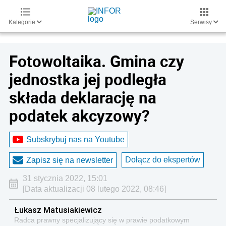
Kategorie
Serwisy
Fotowoltaika. Gmina czy
jednostka jej podległa
składa deklarację na
podatek akcyzowy?
Subskrybuj nas na Youtube
Dołącz do ekspertów
Zapisz się na newsletter
31 stycznia 2022, 15:01
[Data aktualizacji 08 lutego 2022, 08:46]
Łukasz Matusiakiewicz
Radca prawny specjalizujący się w prawie podatkowym