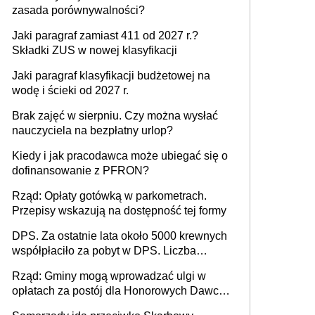
zasada porównywalności?
Jaki paragraf zamiast 411 od 2027 r.?
Składki ZUS w nowej klasyfikacji
Jaki paragraf klasyfikacji budżetowej na
wodę i ścieki od 2027 r.
Brak zajęć w sierpniu. Czy można wysłać
nauczyciela na bezpłatny urlop?
Kiedy i jak pracodawca może ubiegać się o
dofinansowanie z PFRON?
Rząd: Opłaty gotówką w parkometrach.
Przepisy wskazują na dostępność tej formy
DPS. Za ostatnie lata około 5000 krewnych
współpłaciło za pobyt w DPS. Liczba
mieszkańców DPS około 78 000
Rząd: Gminy mogą wprowadzać ulgi w
opłatach za postój dla Honorowych Dawców
Krwi