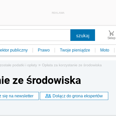
REKLAMA
Sklep
ektor publiczny
Prawo
Twoje pieniądze
Moto
»
zostałe podatki i opłaty
Opłata za korzystanie ze środowiska
nie ze środowiska
 się na newsletter
Dołącz do grona ekspertów