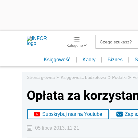
Kategorie
Księgowość
Kadry
Biznes
S
»
»
»
Strona główna
Księgowość budżetowa
Podatki
Po
Opłata za korzysta
Subskrybuj nas na Youtube
Zapisz
05 lipca 2013, 11:21