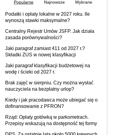
Popularne
Najnowsze
Wybrane
Podatki i opłaty lokalne w 2027 roku. Ile
wynoszą stawki maksymalne?
Centralny Rejestr Umów JSFP. Jak działa
zasada porównywalności?
Jaki paragraf zamiast 411 od 2027 r.?
Składki ZUS w nowej klasyfikacji
Jaki paragraf klasyfikacji budżetowej na
wodę i ścieki od 2027 r.
Brak zajęć w sierpniu. Czy można wysłać
nauczyciela na bezpłatny urlop?
Kiedy i jak pracodawca może ubiegać się o
dofinansowanie z PFRON?
Rząd: Opłaty gotówką w parkometrach.
Przepisy wskazują na dostępność tej formy
DPS. Za ostatnie lata około 5000 krewnych