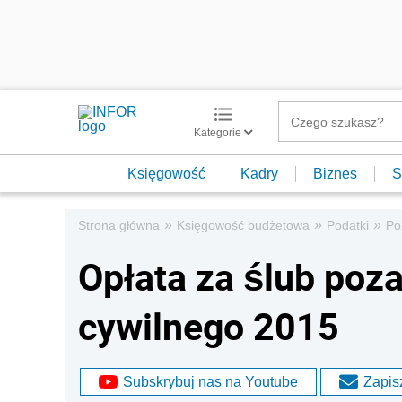
Kategorie
Księgowość
Kadry
Biznes
S
»
»
»
Strona główna
Księgowość budżetowa
Podatki
Po
Opłata za ślub poz
cywilnego 2015
Subskrybuj nas na Youtube
Zapisz