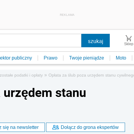
REKLAMA
Sklep
ektor publiczny
Prawo
Twoje pieniądze
Moto
»
zostałe podatki i opłaty
Opłata za ślub poza urzędem stanu cywilne
a urzędem stanu
 się na newsletter
Dołącz do grona ekspertów