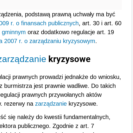
ządzenia, podstawą prawną uchwały ma być
009 r. o finansach publicznych
, art. 30 i art. 60
e gminnym
oraz dodatkowo regulacje art. 19
ia 2007 r. o zarządzaniu kryzysowym
.
kryzysowe
zarządzanie
lacji prawnych prowadzi jednakże do wniosku,
 burmistrza jest prawnie wadliwe. Do takich
regulacji prawnych przywołanych aktów
w. rezerwy na
zarządzanie
kryzysowe.
ść się należy do kwestii fundamentalnych,
ktora publicznego. Zgodnie z art. 7