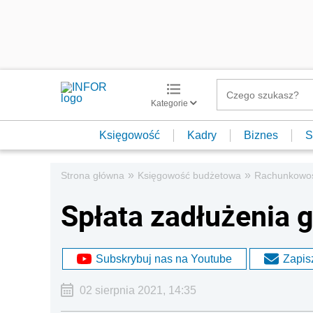
Kategorie
Księgowość
Kadry
Biznes
S
»
»
Strona główna
Księgowość budżetowa
Rachunkowo
Spłata zadłużenia 
Subskrybuj nas na Youtube
Zapisz
02 sierpnia 2021, 14:35