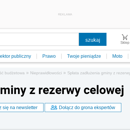
REKLAMA
Sklep
ektor publiczny
Prawo
Twoje pieniądze
Moto
»
»
ść budżetowa
Nieprawidłowości
Spłata zadłużenia gminy z rezerw
gminy z rezerwy celowej
 się na newsletter
Dołącz do grona ekspertów