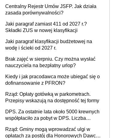
Centralny Rejestr Umów JSFP. Jak działa
zasada porównywalności?
Jaki paragraf zamiast 411 od 2027 r.?
Składki ZUS w nowej klasyfikacji
Jaki paragraf klasyfikacji budżetowej na
wodę i ścieki od 2027 r.
Brak zajęć w sierpniu. Czy można wysłać
nauczyciela na bezpłatny urlop?
Kiedy i jak pracodawca może ubiegać się o
dofinansowanie z PFRON?
Rząd: Opłaty gotówką w parkometrach.
Przepisy wskazują na dostępność tej formy
DPS. Za ostatnie lata około 5000 krewnych
współpłaciło za pobyt w DPS. Liczba
mieszkańców DPS około 78 000
Rząd: Gminy mogą wprowadzać ulgi w
opłatach za postój dla Honorowych Dawców