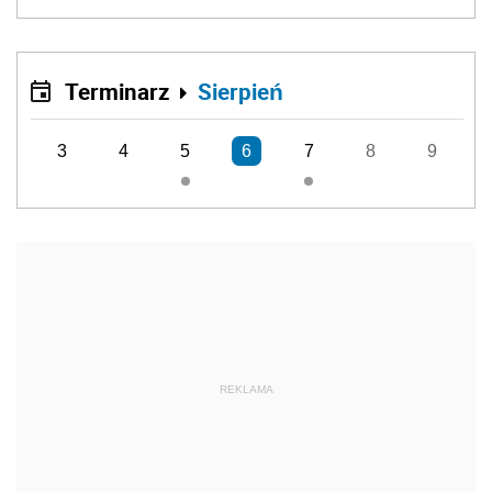
Terminarz
Sierpień
3
4
5
6
7
8
9
REKLAMA