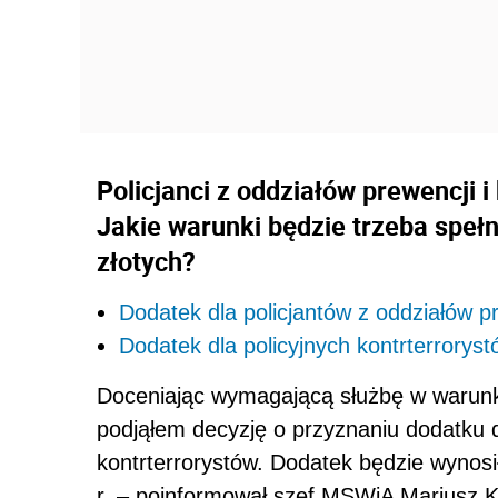
Policjanci z oddziałów prewencji i
Jakie warunki będzie trzeba speł
złotych?
Dodatek dla policjantów z oddziałów p
Dodatek dla policyjnych kontrterrorys
Doceniając wymagającą służbę w warunka
podjąłem decyzję o przyznaniu dodatku d
kontrterrorystów. Dodatek będzie wynosi
r. – poinformował szef MSWiA Mariusz K