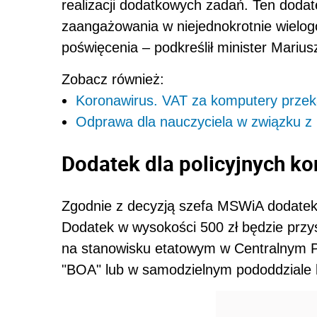
realizacji dodatkowych zadań. Ten dodat
zaangażowania w niejednokrotnie wielo
poświęcenia – podkreślił minister Marius
Zobacz również:
Koronawirus. VAT za komputery prze
Odprawa dla nauczyciela w związku z
Dodatek dla policyjnych ko
Zgodnie z decyzją szefa MSWiA dodatek o
Dodatek w wysokości 500 zł będzie przys
na stanowisku etatowym w Centralnym Po
"BOA" lub w samodzielnym pododdziale ko