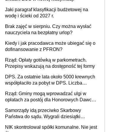
Jaki paragraf klasyfikacji budżetowej na
wodę i ścieki od 2027 r.
Brak zajęć w sierpniu. Czy można wysłać
nauczyciela na bezpłatny urlop?
Kiedy i jak pracodawca może ubiegać się o
dofinansowanie z PFRON?
Rząd: Opłaty gotówką w parkometrach.
Przepisy wskazują na dostępność tej formy
DPS. Za ostatnie lata około 5000 krewnych
współpłaciło za pobyt w DPS. Liczba
mieszkańców DPS około 78 000
Rząd: Gminy mogą wprowadzać ulgi w
opłatach za postój dla Honorowych Dawców
Krwi
Samorządy idą przeciwko Skarbowy
Państwa do sądu. Wygrali dziesiątki
milionów
NIK skontrolował spółki komunalne. Nie jest