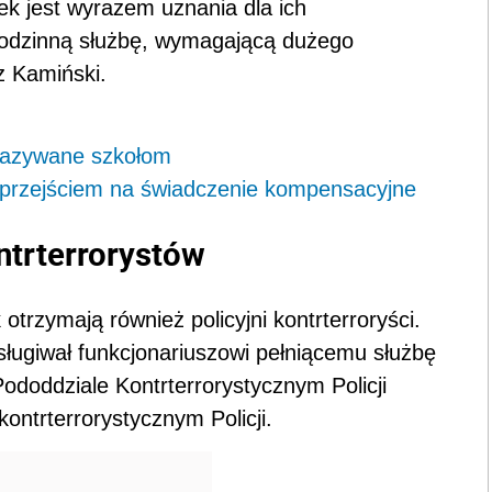
ek jest wyrazem uznania dla ich
godzinną służbę, wymagającą dużego
z Kamiński.
kazywane szkołom
 przejściem na świadczenie kompensacyjne
ntrterrorystów
trzymają również policyjni kontrterroryści.
ługiwał funkcjonariuszowi pełniącemu służbę
doddziale Kontrterrorystycznym Policji
ntrterrorystycznym Policji.