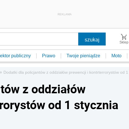
REKLAMA
Sklep
ektor publiczny
Prawo
Twoje pieniądze
Moto
»
Dodatki dla policjantów z oddziałów prewencji i kontrterrorystów od 1
ntów z oddziałów
rrorystów od 1 stycznia