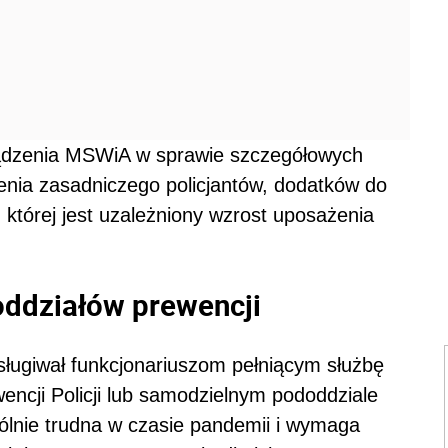
dzenia MSWiA w sprawie szczegółowych
nia zasadniczego policjantów, dodatków do
d której jest uzależniony wzrost uposażenia
oddziałów prewencji
sługiwał funkcjonariuszom pełniącym służbę
ncji Policji lub samodzielnym pododdziale
ególnie trudna w czasie pandemii i wymaga