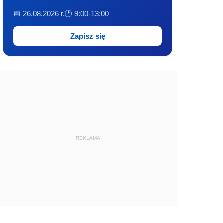
📅 26.08.2026 r.
🕐 9:00-13:00
Zapisz się
REKLAMA