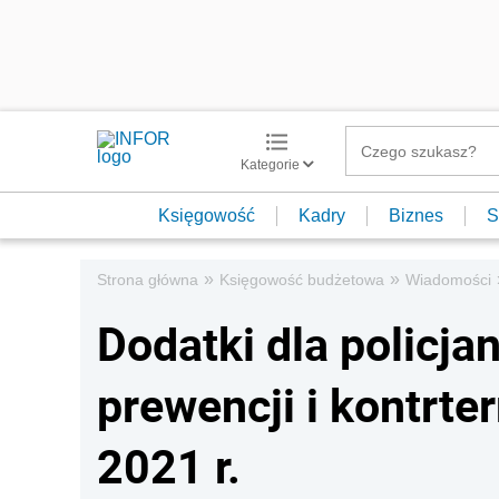
Kategorie
Księgowość
Kadry
Biznes
S
»
»
Strona główna
Księgowość budżetowa
Wiadomości
Dodatki dla policja
prewencji i kontrte
2021 r.