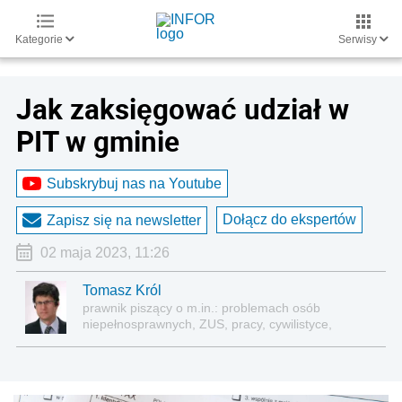
Kategorie
Serwisy
Jak zaksięgować udział w
PIT w gminie
Subskrybuj nas na Youtube
Dołącz do ekspertów
Zapisz się na newsletter
02 maja 2023, 11:26
Tomasz Król
prawnik piszący o m.in.: problemach osób
niepełnosprawnych, ZUS, pracy, cywilistyce,
administracji, przedsiębiorcach, podatkach