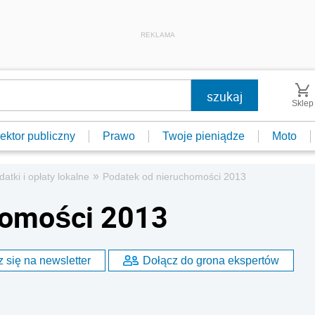
REKLAMA
Sklep
ektor publiczny
Prawo
Twoje pieniądze
Moto
»
datki i opłaty lokalne
Podatek od nieruchomości 2013
homości 2013
 się na newsletter
Dołącz do grona ekspertów