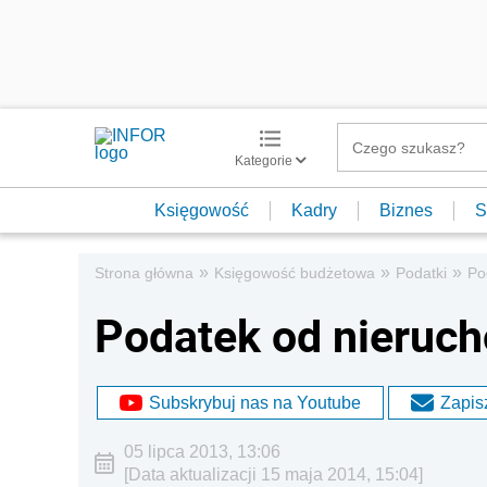
Kategorie
Księgowość
Kadry
Biznes
S
»
»
»
Strona główna
Księgowość budżetowa
Podatki
Po
Podatek od nieruc
Subskrybuj nas na Youtube
Zapisz
05 lipca 2013, 13:06
[Data aktualizacji 15 maja 2014, 15:04]