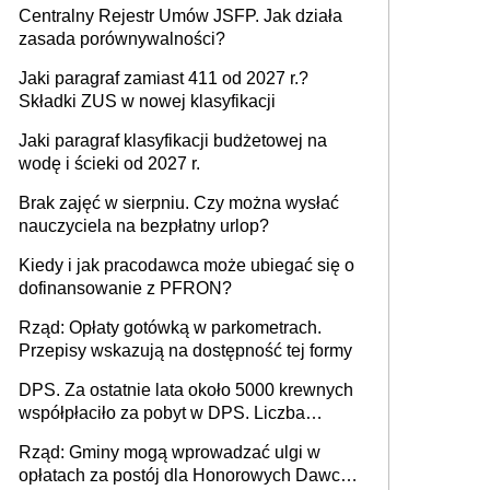
Centralny Rejestr Umów JSFP. Jak działa
zasada porównywalności?
Jaki paragraf zamiast 411 od 2027 r.?
Składki ZUS w nowej klasyfikacji
Jaki paragraf klasyfikacji budżetowej na
wodę i ścieki od 2027 r.
Brak zajęć w sierpniu. Czy można wysłać
nauczyciela na bezpłatny urlop?
Kiedy i jak pracodawca może ubiegać się o
dofinansowanie z PFRON?
Rząd: Opłaty gotówką w parkometrach.
Przepisy wskazują na dostępność tej formy
DPS. Za ostatnie lata około 5000 krewnych
współpłaciło za pobyt w DPS. Liczba
mieszkańców DPS około 78 000
Rząd: Gminy mogą wprowadzać ulgi w
opłatach za postój dla Honorowych Dawców