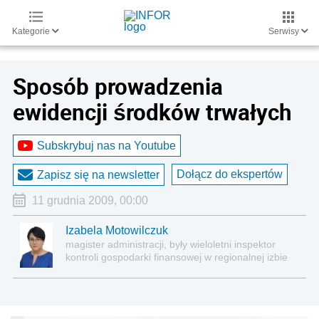
Kategorie
Serwisy
Sposób prowadzenia
ewidencji środków trwałych
Subskrybuj nas na Youtube
Dołącz do ekspertów
Zapisz się na newsletter
11 grudnia 2009, 00:00
Izabela Motowilczuk
magister administracji, były wieloletni inspektor
kontroli gospodarki finansowej w regionalnej izbie
obrachunkowej, autor licznych publikacji z zakresu
finansów i rachunkowości jednostek sektora
publicznego, ze szczególnym uwzględnieniem
samorządowych jednostek organizacyjnych