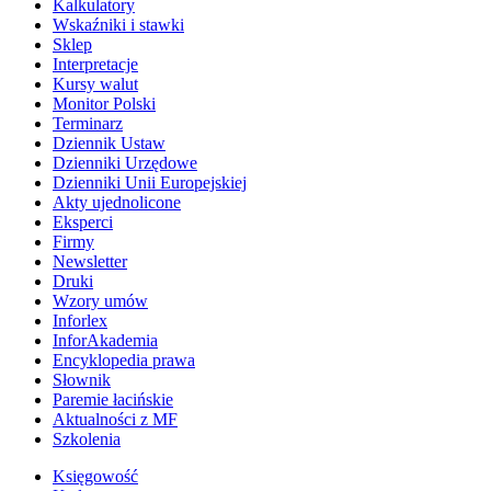
Kalkulatory
Wskaźniki i stawki
Sklep
Interpretacje
Kursy walut
Monitor Polski
Terminarz
Dziennik Ustaw
Dzienniki Urzędowe
Dzienniki Unii Europejskiej
Akty ujednolicone
Eksperci
Firmy
Newsletter
Druki
Wzory umów
Inforlex
InforAkademia
Encyklopedia prawa
Słownik
Paremie łacińskie
Aktualności z MF
Szkolenia
Księgowość