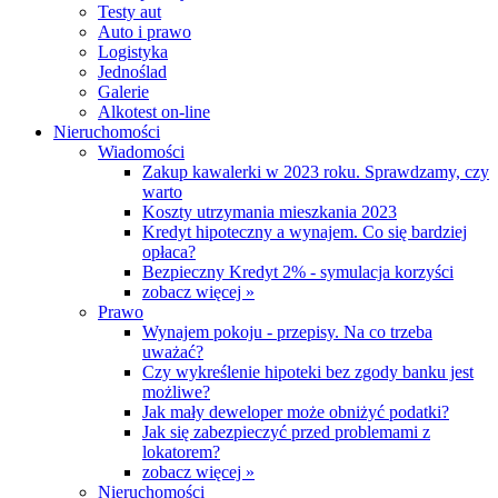
Testy aut
Auto i prawo
Logistyka
Jednoślad
Galerie
Alkotest on-line
Nieruchomości
Wiadomości
Zakup kawalerki w 2023 roku. Sprawdzamy, czy
warto
Koszty utrzymania mieszkania 2023
Kredyt hipoteczny a wynajem. Co się bardziej
opłaca?
Bezpieczny Kredyt 2% - symulacja korzyści
zobacz więcej »
Prawo
Wynajem pokoju - przepisy. Na co trzeba
uważać?
Czy wykreślenie hipoteki bez zgody banku jest
możliwe?
Jak mały deweloper może obniżyć podatki?
Jak się zabezpieczyć przed problemami z
lokatorem?
zobacz więcej »
Nieruchomości