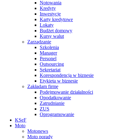
Notowania
Kredyty
Inwestycje
Karty kredytowe
Lokaty
Budżet domowy
Kursy walut
Zarządzanie
Szkolenia
Manager
Personel
Outsourcing
Sekretariat
Korespondencja w biznesie
Etykieta w biznesie
Zakładam firmę
Podejmowanie działalności
Opodatkowanie
Zatrudnianie
ZUS
Oprogramowanie
KSeF
Moto
Motonews
Moto porady