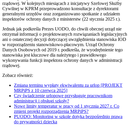
rządowej. W kolejnych miesiącach z inicjatywy Szefowej Służby
Cywilnej w KPRM przeprowadzono konsultacje z dyrektorami
generalnymi urzędów oraz zorganizowano spotkanie z udziałem
inspektorów ochrony danych z ministerstw (22 stycznia 2025 r.).
Jednak jak podkreśla Prezes UODO, do chwili obecnej urząd nie
otrzymał informacji o projektowanych rozwiązaniach legislacyjnych
ani o ostatecznej decyzji dotyczącej uwzględnienia stanowiska IOD
w rozporządzeniu stanowiskowo-płacowym. Urząd Ochrony
Danych Osobowych od 2019 r. podkreśla, że wyodrębnienie tego
stanowiska jest kluczowe dla należytego i prawidłowego
wykonywania funkcji inspektora ochrony danych w administracji
rządowej.
Zobacz również:
Zmiana terminu wypłaty ekwiwalentu za urlop [PROJEKT
MRPiPS z 10 czerwca 2025]
Czy świadczenie urlopowe przysługuje pracownikom
administracji i obsługi szkoły?
Nowe limity temperatur w pracy od 1 stycznia 2027 r. Co
zmieni projekt rozporządzenia MRPiPS?
PUODO: Monitoring w szkole dotyka bezpośrednio prawa
do prywatności dziecka