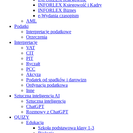
INFORLEX Księgowość i Kadry
INFORLEX Biznes
e-Wydania czasopism
AML
Podatki
Interpretacje podatkowe
Orzeczenia
Interpretacje
VAT
CIT
PIT
Ryczałt
PCC
Akcyza
Podatek od spadków i darowizn
Ordynacja podatkowa
Inne
Sztuczna inteligencja AI
Sztuczna inteligencja
ChatGPT
Rozmowy z ChatGPT
QUIZY
Edukacja
Szkoła podstawowa klasy 1-3