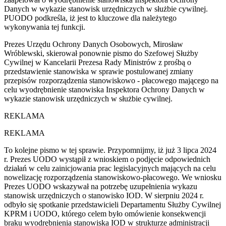
Danych w wykazie stanowisk urzędniczych w służbie cywilnej.
PUODO podkreśla, iż jest to kluczowe dla należytego
wykonywania tej funkcji.
Prezes Urzędu Ochrony Danych Osobowych, Mirosław
Wróblewski, skierował ponownie pismo do Szefowej Służby
Cywilnej w Kancelarii Prezesa Rady Ministrów z prośbą o
przedstawienie stanowiska w sprawie postulowanej zmiany
przepisów rozporządzenia stanowiskowo - płacowego mającego na
celu wyodrębnienie stanowiska Inspektora Ochrony Danych w
wykazie stanowisk urzędniczych w służbie cywilnej.
REKLAMA
REKLAMA
To kolejne pismo w tej sprawie. Przypomnijmy, iż już 3 lipca 2024
r. Prezes UODO wystąpił z wnioskiem o podjęcie odpowiednich
działań w celu zainicjowania prac legislacyjnych mających na celu
nowelizację rozporządzenia stanowiskowo-płacowego. We wniosku
Prezes UODO wskazywał na potrzebę uzupełnienia wykazu
stanowisk urzędniczych o stanowisko IOD. W sierpniu 2024 r.
odbyło się spotkanie przedstawicieli Departamentu Służby Cywilnej
KPRM i UODO, którego celem było omówienie konsekwencji
braku wyodrębnienia stanowiska IOD w strukturze administracji