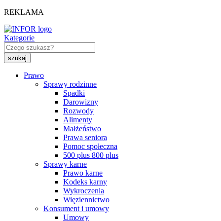
REKLAMA
Kategorie
Prawo
Sprawy rodzinne
Spadki
Darowizny
Rozwody
Alimenty
Małżeństwo
Prawa seniora
Pomoc społeczna
500 plus 800 plus
Sprawy karne
Prawo karne
Kodeks karny
Wykroczenia
Więziennictwo
Konsument i umowy
Umowy