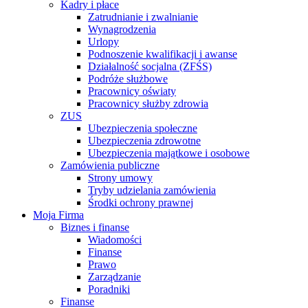
Kadry i płace
Zatrudnianie i zwalnianie
Wynagrodzenia
Urlopy
Podnoszenie kwalifikacji i awanse
Działalność socjalna (ZFŚS)
Podróże służbowe
Pracownicy oświaty
Pracownicy służby zdrowia
ZUS
Ubezpieczenia społeczne
Ubezpieczenia zdrowotne
Ubezpieczenia majątkowe i osobowe
Zamówienia publiczne
Strony umowy
Tryby udzielania zamówienia
Środki ochrony prawnej
Moja Firma
Biznes i finanse
Wiadomości
Finanse
Prawo
Zarządzanie
Poradniki
Finanse