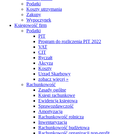
Podatki
Koszty utrzymania
Zakupy
Wypoczynek
Księgowość firm
Podatki
PIT
Program do rozliczenia PIT 2022
VAT
CIT
Ryczałt
Akcyza
Koszty
Urząd Skarbowy
zobacz więcej »
Rachunkowość
Zasady ogólne
Księgi rachunkowe
Ewidencja księgowa
Sprawozdawczość
Amortyzacja
Rachunkowość rolnicza
Inwentaryzacja
Rachunkowość budżetowa
Rachunkowość organizacji non-profit