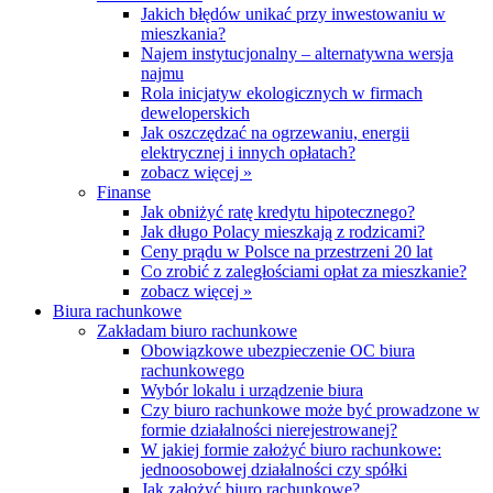
Jakich błędów unikać przy inwestowaniu w
mieszkania?
Najem instytucjonalny – alternatywna wersja
najmu
Rola inicjatyw ekologicznych w firmach
deweloperskich
Jak oszczędzać na ogrzewaniu, energii
elektrycznej i innych opłatach?
zobacz więcej »
Finanse
Jak obniżyć ratę kredytu hipotecznego?
Jak długo Polacy mieszkają z rodzicami?
Ceny prądu w Polsce na przestrzeni 20 lat
Co zrobić z zaległościami opłat za mieszkanie?
zobacz więcej »
Biura rachunkowe
Zakładam biuro rachunkowe
Obowiązkowe ubezpieczenie OC biura
rachunkowego
Wybór lokalu i urządzenie biura
Czy biuro rachunkowe może być prowadzone w
formie działalności nierejestrowanej?
W jakiej formie założyć biuro rachunkowe:
jednoosobowej działalności czy spółki
Jak założyć biuro rachunkowe?