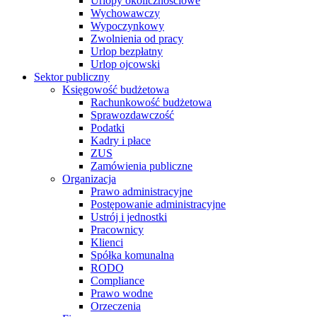
Urlopy okolicznościowe
Wychowawczy
Wypoczynkowy
Zwolnienia od pracy
Urlop bezpłatny
Urlop ojcowski
Sektor publiczny
Księgowość budżetowa
Rachunkowość budżetowa
Sprawozdawczość
Podatki
Kadry i płace
ZUS
Zamówienia publiczne
Organizacja
Prawo administracyjne
Postępowanie administracyjne
Ustrój i jednostki
Pracownicy
Klienci
Spółka komunalna
RODO
Compliance
Prawo wodne
Orzeczenia