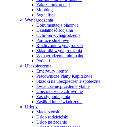
Zakaz konkurencji
Mobbing
Sygnalista
Wynagrodzenia
Dokumentacja płacowa
Działalność socjalna
Ochrona wynagrodzenia
Podróże służbowe
Rozliczanie wynagrodzeń
Składniki wynagrodzenia
Wynagrodzenie minimalne
Podatki
Ubezpieczenia
Emerytury i renty
Pracownicze Plany Kapitałowe
Składki na ubezpieczenie społeczne
Świadczenie przedemerytalne
Ubezpieczenie zdrowotne
Zasady podlegania
Zasiłki i inne świadczenia
Urlopy
Macierzyński
Urlop rodzicielski
Urlop na żądanie