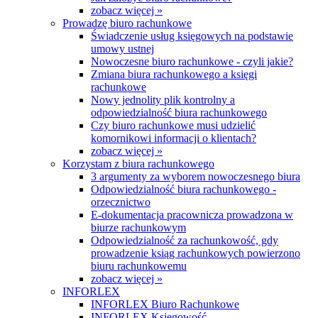
zobacz więcej »
Prowadzę biuro rachunkowe
Świadczenie usług księgowych na podstawie
umowy ustnej
Nowoczesne biuro rachunkowe - czyli jakie?
Zmiana biura rachunkowego a księgi
rachunkowe
Nowy jednolity plik kontrolny a
odpowiedzialność biura rachunkowego
Czy biuro rachunkowe musi udzielić
komornikowi informacji o klientach?
zobacz więcej »
Korzystam z biura rachunkowego
3 argumenty za wyborem nowoczesnego biura
Odpowiedzialność biura rachunkowego -
orzecznictwo
E-dokumentacja pracownicza prowadzona w
biurze rachunkowym
Odpowiedzialność za rachunkowość, gdy
prowadzenie ksiąg rachunkowych powierzono
biuru rachunkowemu
zobacz więcej »
INFORLEX
INFORLEX Biuro Rachunkowe
INFORLEX Księgowość