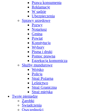
Prawa konsumenta
Reklamacje
W sądzie
Ubezpieczenia
Sprawy urzędowe
Pozwy
Notariusz
Gmina
Powiat
Konstytucja
Wybory
Pisma i druki
Pomoc prawna
Egzekucja komornicza
Służby mundurowe
Wojsko
Policja
Straż Pożarna
Leśnictwo
Straż Graniczna
Straż miejska
Twoje pieniądze
Zarobki
Świadczenia
Oszczędności