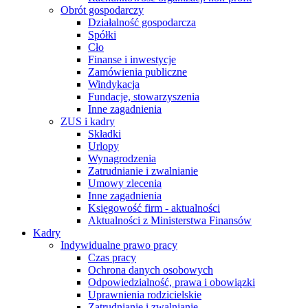
Obrót gospodarczy
Działalność gospodarcza
Spółki
Cło
Finanse i inwestycje
Zamówienia publiczne
Windykacja
Fundacje, stowarzyszenia
Inne zagadnienia
ZUS i kadry
Składki
Urlopy
Wynagrodzenia
Zatrudnianie i zwalnianie
Umowy zlecenia
Inne zagadnienia
Księgowość firm - aktualności
Aktualności z Ministerstwa Finansów
Kadry
Indywidualne prawo pracy
Czas pracy
Ochrona danych osobowych
Odpowiedzialność, prawa i obowiązki
Uprawnienia rodzicielskie
Zatrudnianie i zwalnianie