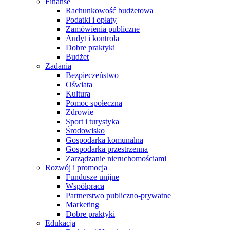
Finanse
Rachunkowość budżetowa
Podatki i opłaty
Zamówienia publiczne
Audyt i kontrola
Dobre praktyki
Budżet
Zadania
Bezpieczeństwo
Oświata
Kultura
Pomoc społeczna
Zdrowie
Sport i turystyka
Środowisko
Gospodarka komunalna
Gospodarka przestrzenna
Zarządzanie nieruchomościami
Rozwój i promocja
Fundusze unijne
Współpraca
Partnerstwo publiczno-prywatne
Marketing
Dobre praktyki
Edukacja