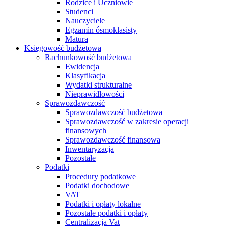
Rodzice i Uczniowie
Studenci
Nauczyciele
Egzamin ósmoklasisty
Matura
Księgowość budżetowa
Rachunkowość budżetowa
Ewidencja
Klasyfikacja
Wydatki strukturalne
Nieprawidłowości
Sprawozdawczość
Sprawozdawczość budżetowa
Sprawozdawczość w zakresie operacji
finansowych
Sprawozdawczość finansowa
Inwentaryzacja
Pozostałe
Podatki
Procedury podatkowe
Podatki dochodowe
VAT
Podatki i opłaty lokalne
Pozostałe podatki i opłaty
Centralizacja Vat