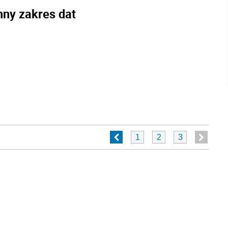
nny zakres dat
1
2
3