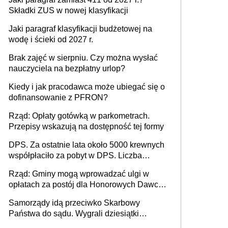
Składki ZUS w nowej klasyfikacji
Jaki paragraf klasyfikacji budżetowej na
wodę i ścieki od 2027 r.
Brak zajęć w sierpniu. Czy można wysłać
nauczyciela na bezpłatny urlop?
Kiedy i jak pracodawca może ubiegać się o
dofinansowanie z PFRON?
Rząd: Opłaty gotówką w parkometrach.
Przepisy wskazują na dostępność tej formy
DPS. Za ostatnie lata około 5000 krewnych
współpłaciło za pobyt w DPS. Liczba
mieszkańców DPS około 78 000
Rząd: Gminy mogą wprowadzać ulgi w
opłatach za postój dla Honorowych Dawców
Krwi
Samorządy idą przeciwko Skarbowy
Państwa do sądu. Wygrali dziesiątki
milionów