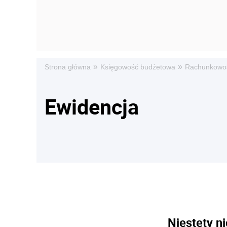
»
»
Strona główna
Księgowość budżetowa
Rachunkowo
Ewidencja
Niestety ni