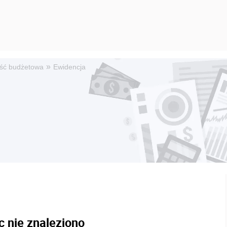
»
ść budżetowa
Ewidencja
c nie znaleziono