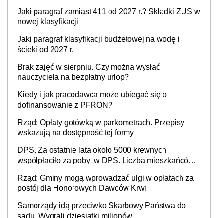
Jaki paragraf zamiast 411 od 2027 r.? Składki ZUS w
nowej klasyfikacji
Jaki paragraf klasyfikacji budżetowej na wodę i
ścieki od 2027 r.
Brak zajęć w sierpniu. Czy można wysłać
nauczyciela na bezpłatny urlop?
Kiedy i jak pracodawca może ubiegać się o
dofinansowanie z PFRON?
Rząd: Opłaty gotówką w parkometrach. Przepisy
wskazują na dostępność tej formy
DPS. Za ostatnie lata około 5000 krewnych
współpłaciło za pobyt w DPS. Liczba mieszkańców
DPS około 78 000
Rząd: Gminy mogą wprowadzać ulgi w opłatach za
postój dla Honorowych Dawców Krwi
Samorządy idą przeciwko Skarbowy Państwa do
sądu. Wygrali dziesiątki milionów