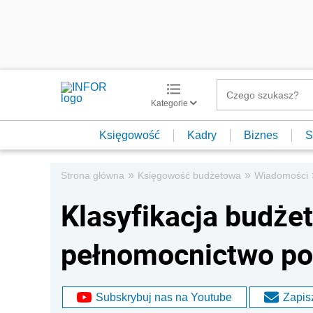
Kategorie
Księgowość
Kadry
Biznes
S
»
»
Strona główna
Księgowość budżetowa
Wiadomości
Klasyfikacja budże
pełnomocnictwo p
Subskrybuj nas na Youtube
Zapisz