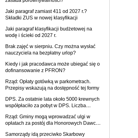
zasada porównywalności?
Jaki paragraf zamiast 411 od 2027 r.?
Składki ZUS w nowej klasyfikacji
Jaki paragraf klasyfikacji budżetowej na
wodę i ścieki od 2027 r.
Brak zajęć w sierpniu. Czy można wysłać
nauczyciela na bezpłatny urlop?
Kiedy i jak pracodawca może ubiegać się o
dofinansowanie z PFRON?
Rząd: Opłaty gotówką w parkometrach.
Przepisy wskazują na dostępność tej formy
DPS. Za ostatnie lata około 5000 krewnych
współpłaciło za pobyt w DPS. Liczba
mieszkańców DPS około 78 000
Rząd: Gminy mogą wprowadzać ulgi w
opłatach za postój dla Honorowych Dawców
Krwi
Samorządy idą przeciwko Skarbowy