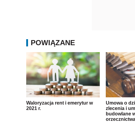
POWIĄZANE
Waloryzacja rent i emerytur w
Umowa o dzi
2021 r.
zlecenia i u
budowlane w
orzecznictw