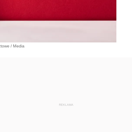
ztowe
/
Media