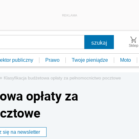
REKLAMA
Sklep
ektor publiczny
Prawo
Twoje pieniądze
Moto
»
Klasyfikacja budżetowa opłaty za pełnomocnictwo pocztowe
towa opłaty za
ocztowe
 się na newsletter