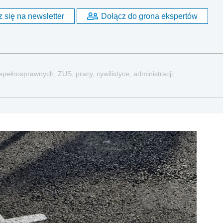
 się na newsletter
Dołącz do grona ekspertów
pełnosprawnych, ZUS, pracy, cywilistyce, administracji,