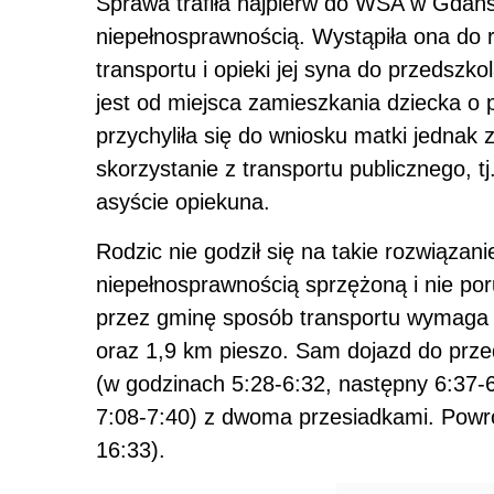
Sprawa trafiła najpierw do WSA w Gdańs
niepełnosprawnością. Wystąpiła ona do 
transportu i opieki jej syna do przedszk
jest od miejsca zamieszkania dziecka 
przychyliła się do wniosku matki jednak
skorzystanie z transportu publicznego, t
asyście opiekuna.
Rodzic nie godził się na takie rozwiązan
niepełnosprawnością sprzężoną i nie po
przez gminę sposób transportu wymaga 
oraz 1,9 km pieszo. Sam dojazd do prz
(w godzinach 5:28-6:32, następny 6:37-
7:08-7:40) z dwoma przesiadkami. Powró
16:33).