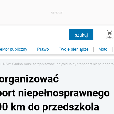
REKLAMA
Sklep
ektor publiczny
Prawo
Twoje pieniądze
Moto
»
NSA: Gmina musi zorganizować indywidualny transport niepełnospra
organizować
port niepełnosprawnego
100 km do przedszkola