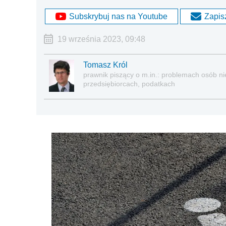
Subskrybuj nas na Youtube
Zapisz
19 września 2023, 09:48
Tomasz Król
prawnik piszący o m.in.: problemach osób nie
przedsiębiorcach, podatkach