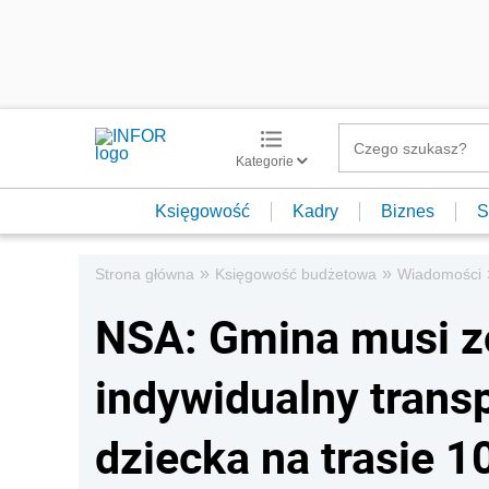
Kategorie
Księgowość
Kadry
Biznes
S
»
»
Strona główna
Księgowość budżetowa
Wiadomości
NSA: Gmina musi z
indywidualny trans
dziecka na trasie 