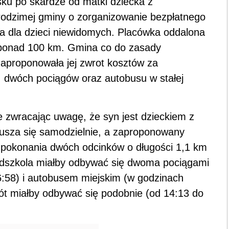
ku po skardze od matki dziecka z
rodzimej gminy o zorganizowanie bezpłatnego
ola dla dzieci niewidomych. Placówka oddalona
o ponad 100 km. Gmina co do zasady
 zaproponowała jej zwrot kosztów za
j. dwóch pociągów oraz autobusu w stałej
ie zwracając uwagę, że syn jest dzieckiem z
rusza się samodzielnie, a zaproponowany
pokonania dwóch odcinków o długości 1,1 km
edszkola miałby odbywać się dwoma pociągami
6:58) i autobusem miejskim (w godzinach
t miałby odbywać się podobnie (od 14:13 do