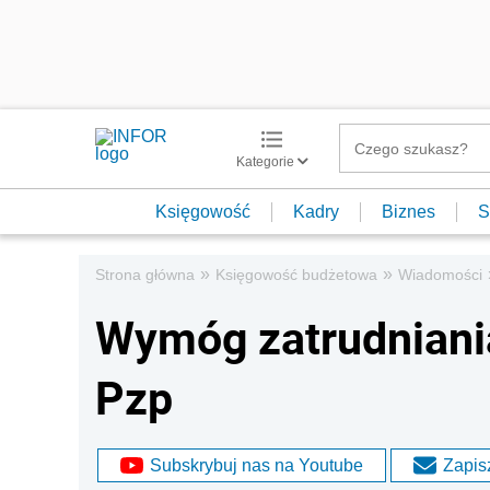
Kategorie
Księgowość
Kadry
Biznes
S
»
»
Strona główna
Księgowość budżetowa
Wiadomości
Wymóg zatrudniani
Pzp
Subskrybuj nas na Youtube
Zapisz