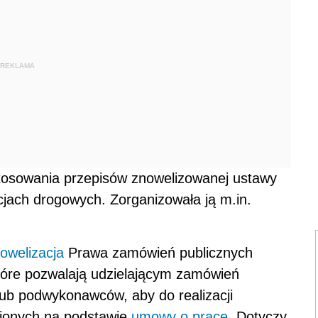
REKLAMA
stosowania przepisów znowelizowanej ustawy
jach drogowych. Zorganizowała ją m.in.
owelizacja
Prawa zamówień publicznych
które pozwalają udzielającym zamówień
b podwykonawców, aby do realizacji
nionych na podstawie
umowy o pracę
. Dotyczy