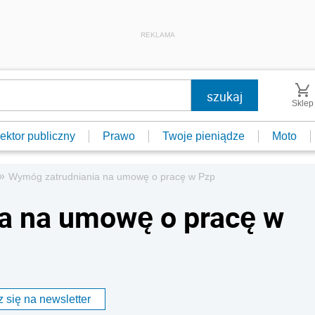
REKLAMA
Sklep
ektor publiczny
Prawo
Twoje pieniądze
Moto
»
Wymóg zatrudniania na umowę o pracę w Pzp
a na umowę o pracę w
 się na newsletter