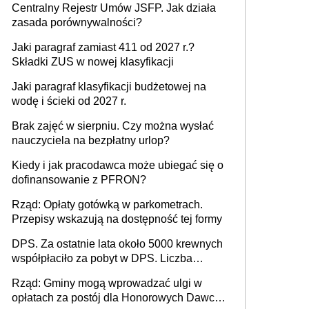
Centralny Rejestr Umów JSFP. Jak działa
zasada porównywalności?
Jaki paragraf zamiast 411 od 2027 r.?
Składki ZUS w nowej klasyfikacji
Jaki paragraf klasyfikacji budżetowej na
wodę i ścieki od 2027 r.
Brak zajęć w sierpniu. Czy można wysłać
nauczyciela na bezpłatny urlop?
Kiedy i jak pracodawca może ubiegać się o
dofinansowanie z PFRON?
Rząd: Opłaty gotówką w parkometrach.
Przepisy wskazują na dostępność tej formy
DPS. Za ostatnie lata około 5000 krewnych
współpłaciło za pobyt w DPS. Liczba
mieszkańców DPS około 78 000
Rząd: Gminy mogą wprowadzać ulgi w
opłatach za postój dla Honorowych Dawców