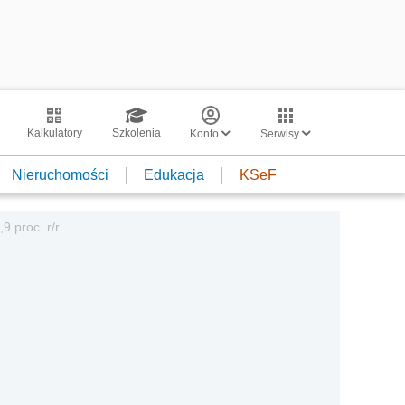
Kalkulatory
Szkolenia
Konto
Serwisy
Nieruchomości
Edukacja
KSeF
9 proc. r/r