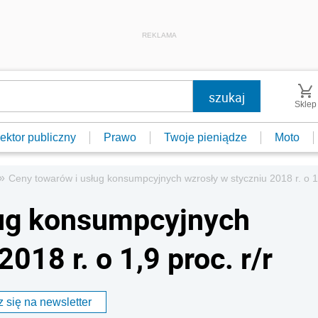
REKLAMA
Sklep
ektor publiczny
Prawo
Twoje pieniądze
Moto
»
Ceny towarów i usług konsumpcyjnych wzrosły w styczniu 2018 r. o 1,
ług konsumpcyjnych
018 r. o 1,9 proc. r/r
 się na newsletter