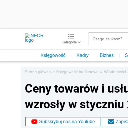
Kategorie
Księgowość
Kadry
Biznes
S
»
»
Strona główna
Księgowość budżetowa
Wiadomości
Ceny towarów i us
wzrosły w styczniu 2
Subskrybuj nas na Youtube
Zapisz