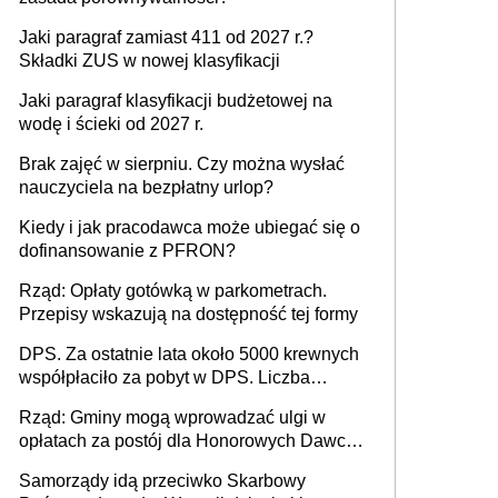
Jaki paragraf zamiast 411 od 2027 r.?
Składki ZUS w nowej klasyfikacji
Jaki paragraf klasyfikacji budżetowej na
wodę i ścieki od 2027 r.
Brak zajęć w sierpniu. Czy można wysłać
nauczyciela na bezpłatny urlop?
Kiedy i jak pracodawca może ubiegać się o
dofinansowanie z PFRON?
Rząd: Opłaty gotówką w parkometrach.
Przepisy wskazują na dostępność tej formy
DPS. Za ostatnie lata około 5000 krewnych
współpłaciło za pobyt w DPS. Liczba
mieszkańców DPS około 78 000
Rząd: Gminy mogą wprowadzać ulgi w
opłatach za postój dla Honorowych Dawców
Krwi
Samorządy idą przeciwko Skarbowy