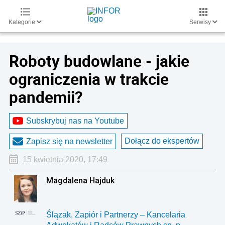
Kategorie
Serwisy
Roboty budowlane - jakie
ograniczenia w trakcie
pandemii?
Subskrybuj nas na Youtube
Dołącz do ekspertów
Zapisz się na newsletter
15 kwietnia 2020, 17:49
Magdalena Hajduk
Ślązak, Zapiór i Partnerzy – Kancelaria