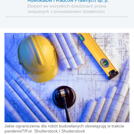
Adwokatów i Radców Prawnych sp. p.
Ekspert we wszystkich dziedzinach prawa
związanych z prowadzeniem działalności
gospodarczej
Jakie ograniczenia dla robót budowlanych obowiązują w trakcie
pandemii?/Fot. Shutterstock
/
Shutterstock