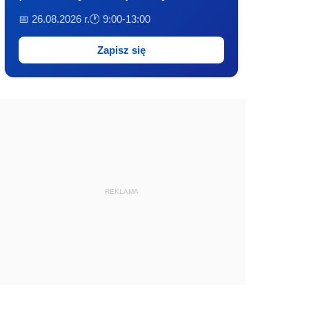
📅 26.08.2026 r.
🕐 9:00-13:00
Zapisz się
REKLAMA