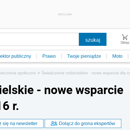
REKLAMA
Sklep
ektor publiczny
Prawo
Twoje pieniądze
Moto
»
ieczenia społeczne
Świadczenie rodzicielskie - nowe wsparcie dla r
ielskie - nowe wsparcie
6 r.
 się na newsletter
Dołącz do grona ekspertów