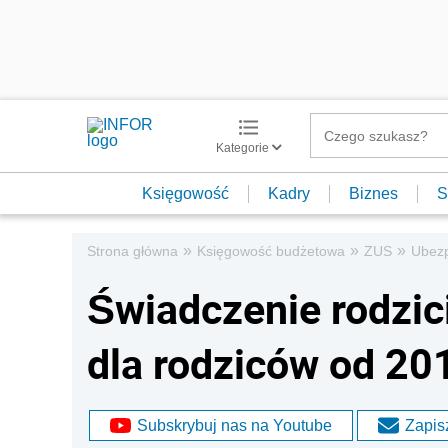
Kategorie
Księgowość
Kadry
Biznes
S
»
»
»
Strona główna
Księgowość budżetowa
ZUS
Ubezp
Świadczenie rodzic
dla rodziców od 201
Subskrybuj nas na Youtube
Zapisz