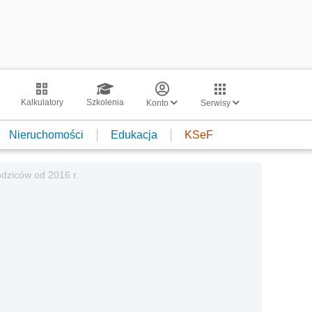
Kalkulatory
Szkolenia
Konto
Serwisy
Nieruchomości
Edukacja
KSeF
odziców od 2016 r.