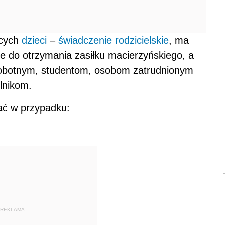
ących
dzieci
–
świadczenie rodzicielskie
, ma
e do otrzymania zasiłku macierzyńskiego, a
obotnym, studentom, osobom zatrudnionym
lnikom.
wać w przypadku:
REKLAMA