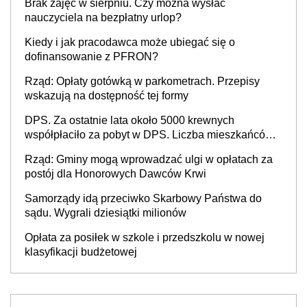
Brak zajęć w sierpniu. Czy można wysłać
nauczyciela na bezpłatny urlop?
Kiedy i jak pracodawca może ubiegać się o
dofinansowanie z PFRON?
Rząd: Opłaty gotówką w parkometrach. Przepisy
wskazują na dostępność tej formy
DPS. Za ostatnie lata około 5000 krewnych
współpłaciło za pobyt w DPS. Liczba mieszkańców
DPS około 78 000
Rząd: Gminy mogą wprowadzać ulgi w opłatach za
postój dla Honorowych Dawców Krwi
Samorządy idą przeciwko Skarbowy Państwa do
sądu. Wygrali dziesiątki milionów
Opłata za posiłek w szkole i przedszkolu w nowej
klasyfikacji budżetowej