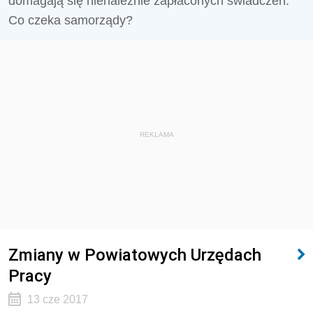
domagają się nienależnie zapłaconych świadczeń.
Co czeka samorządy?
REKLAMA
Zmiany w Powiatowych Urzędach
Pracy
13 cze 2017