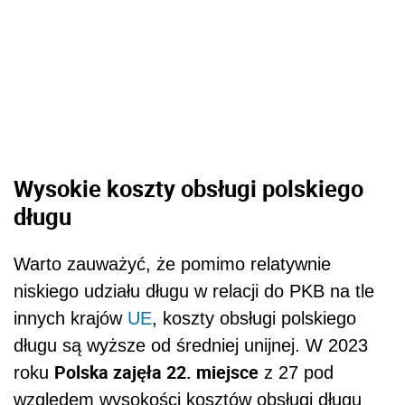
Warto zauważyć, że pomimo relatywnie
niskiego udziału długu w relacji do PKB na tle
innych krajów
UE
, koszty obsługi polskiego
długu są wyższe od średniej unijnej. W 2023
Polska zajęła 22. miejsce
roku
z 27 pod
względem wysokości kosztów obsługi długu
publicznego.
Wnioski na przyszłość są według ministerstwa
jasne: konieczne jest przywrócenie
przejrzystości finansów publicznych oraz
odpowiedzialne
zarządzanie
długiem
publicznym. Uporządkowania wymagają
dochody i wydatki sektora finansów
publicznych. Naprawa polskich finansów
będzie stopniowa i wymaga szerokiej debaty