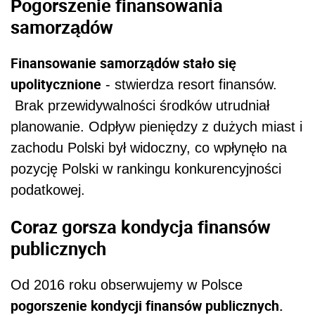
Coraz gorsza kondycja finansów
publicznych
Od 2016 roku obserwujemy w Polsce
pogorszenie kondycji finansów publicznych.
Na początku było to nieznaczne, ale później
nastąpił skokowy wzrost deficytu i długu. Warto
zauważyć, że okres dobrej koniunktury, który
trwał do 2019 roku, nie został wykorzystany
ani do tworzenia buforów w budżecie państwa,
ani do wzmocnienia potencjału gospodarki.