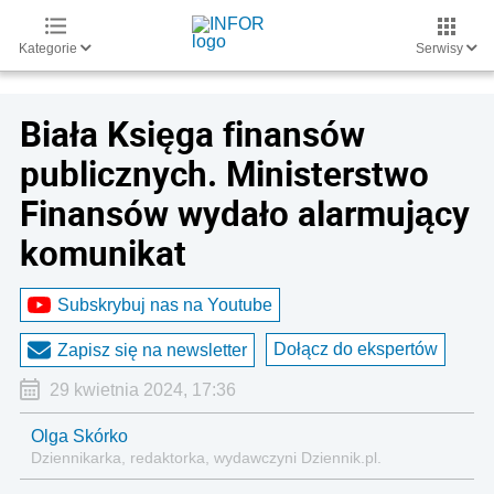
Kategorie
Serwisy
Biała Księga finansów
publicznych. Ministerstwo
Finansów wydało alarmujący
komunikat
Subskrybuj nas na Youtube
Dołącz do ekspertów
Zapisz się na newsletter
29 kwietnia 2024, 17:36
Olga Skórko
Dziennikarka, redaktorka, wydawczyni Dziennik.pl.