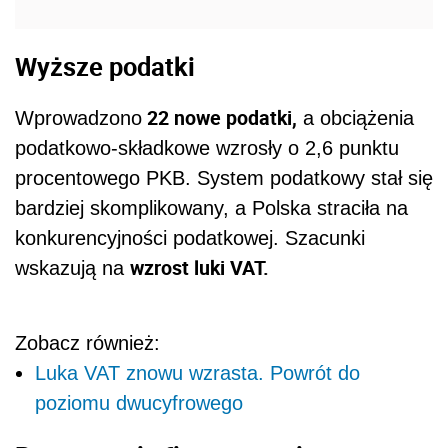
Zobacz również:
Luka VAT znowu wzrasta. Powrót do
poziomu dwucyfrowego
Pogorszenie finansowania
samorządów
Finansowanie samorządów stało się
upolitycznione
- stwierdza resort finansów.
Brak przewidywalności środków utrudniał
planowanie. Odpływ pieniędzy z dużych miast i
zachodu Polski był widoczny, co wpłynęło na
pozycję Polski w rankingu konkurencyjności
podatkowej.