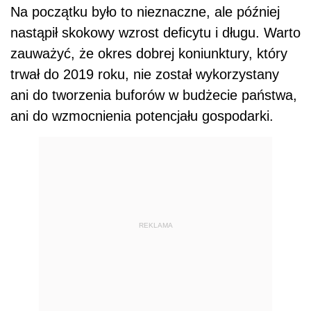
REKLAMA
Polska znalazła się wśród 5 krajów Unii
największej nierównowadze
Europejskiej o
finansów publicznych
. Istnieje duże ryzyko
nadmiernego
otwarcia unijnej procedury
deficytu
wobec Polski. Wysoki dług i koszty
jego obsługi stanowią kolejne wyzwanie.
Szacuje się, że koszty obsługi długu wynoszą
około 8 miliardów złotych, a są one m.in.