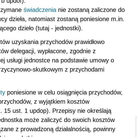
. b updof).
otrzymane
świadczenia
nie zostaną zaliczone do
 dzieła, natomiast zostaną poniesione m.in.
ego dzieło (tutaj - jednostki).
ztów uzyskania przychodów prawidłowo
w delegacji, wypłacone, zgodnie z
ej usługi jednostce na podstawie umowy o
u przyczynowo-skutkowym z przychodami
ty
poniesione w celu osiągnięcia przychodów,
przychodów, z wyjątkiem kosztów
. 15 ust. 1 updop). Przepisy nie określają
ednostka może zaliczyć do swoich kosztów
ązane z prowadzoną działalnością, powinny