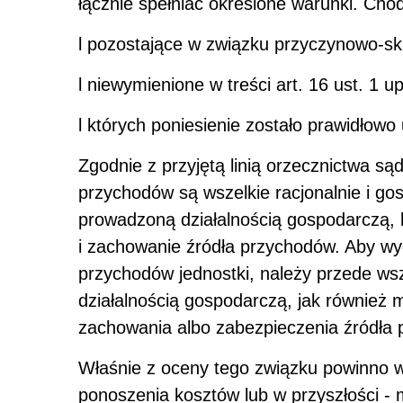
łącznie spełniać określone warunki. Chod
l
pozostające w związku przyczynowo-s
l
niewymienione w treści art. 16 ust. 1 u
l
których poniesienie zostało prawidłow
Zgodnie z przyjętą linią orzecznictwa s
przychodów są wszelkie racjonalnie i g
prowadzoną działalnością gospodarczą, k
i zachowanie źródła przychodów. Aby wy
przychodów jednostki, należy przede ws
działalnością gospodarczą, jak również 
zachowania albo zabezpieczenia źródła
Właśnie z oceny tego związku powinno w
ponoszenia kosztów lub w przyszłości - 