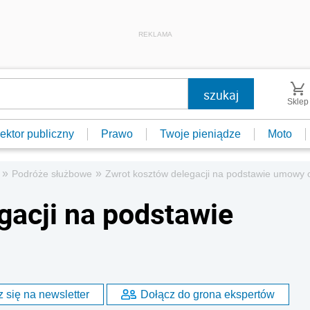
REKLAMA
Sklep
ektor publiczny
Prawo
Twoje pieniądze
Moto
»
»
Podróże służbowe
Zwrot kosztów delegacji na podstawie umowy o
gacji na podstawie
 się na newsletter
Dołącz do grona ekspertów