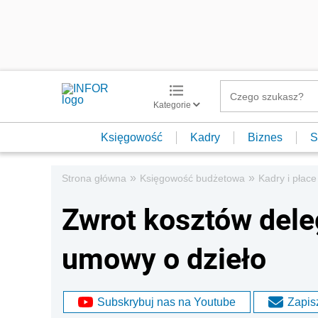
Kategorie
Księgowość
Kadry
Biznes
S
»
»
Strona główna
Księgowość budżetowa
Kadry i płace
Zwrot kosztów dele
umowy o dzieło
Subskrybuj nas na Youtube
Zapisz