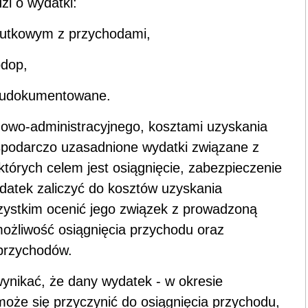
zi o wydatki:
kutkowym z przychodami,
pdop,
o udokumentowane.
ądowo-administracyjnego, kosztami uzyskania
ospodarczo uzasadnione wydatki związane z
tórych celem jest osiągnięcie, zabezpieczenie
datek zaliczyć do kosztów uzyskania
zystkim ocenić jego związek z prowadzoną
możliwość osiągnięcia przychodu oraz
 przychodów.
ynikać, że dany wydatek - w okresie
może się przyczynić do osiągnięcia przychodu,