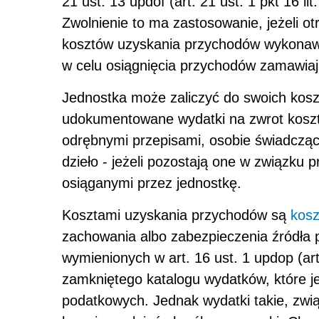
21 ust. 13 updof (art. 21 ust. 1 pkt 16 lit
Zwolnienie to ma zastosowanie, jeżeli 
kosztów uzyskania przychodów wykonawcy
w celu osiągnięcia przychodów zamawiając
Jednostka może zaliczyć do swoich kos
udokumentowane wydatki na zwrot kosztó
odrębnymi przepisami, osobie świadcząc
dzieło - jeżeli pozostają one w związk
osiąganymi przez jednostkę.
Kosztami uzyskania przychodów są
kosz
zachowania albo zabezpieczenia źródła 
wymienionych w art. 16 ust. 1 updop (art
zamkniętego katalogu wydatków, które j
podatkowych. Jednak wydatki takie, zwi