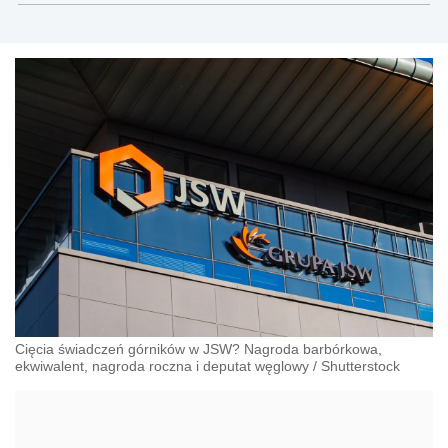
Cięcia świadczeń górników w JSW? Nagroda barbórkowa,
ekwiwalent, nagroda roczna i deputat węglowy
/
Shutterstock