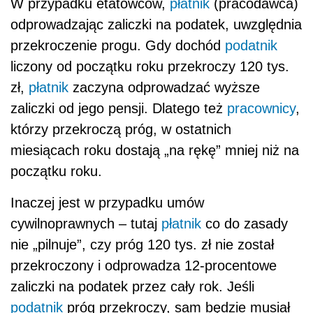
W przypadku etatowców,
płatnik
(pracodawca)
odprowadzając zaliczki na podatek, uwzględnia
przekroczenie progu. Gdy dochód
podatnik
liczony od początku roku przekroczy 120 tys.
zł,
płatnik
zaczyna odprowadzać wyższe
zaliczki od jego pensji. Dlatego też
pracownicy
,
którzy przekroczą próg, w ostatnich
miesiącach roku dostają „na rękę” mniej niż na
początku roku.
Inaczej jest w przypadku umów
cywilnoprawnych – tutaj
płatnik
co do zasady
nie „pilnuje”, czy próg 120 tys. zł nie został
przekroczony i odprowadza 12-procentowe
zaliczki na podatek przez cały rok. Jeśli
podatnik
próg przekroczy, sam będzie musiał