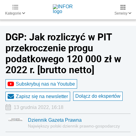
Kategorie
Serwisy
DGP: Jak rozliczyć w PIT
przekroczenie progu
podatkowego 120 000 zł w
2022 r. [brutto netto]
Subskrybuj nas na Youtube
Dołącz do ekspertów
Zapisz się na newsletter
13 grudnia 2022, 16:18
Dziennik Gazeta Prawna
Największy polski dziennik prawno-gospodarczy