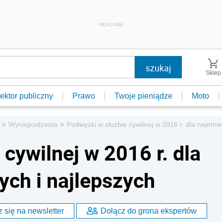
REKLAMA
Sklep
ektor publiczny
Prawo
Twoje pieniądze
Moto
»
»
Wynagrodzenia
Podwyżki w służbie cywilnej w 2016 r. dla najmnie
cywilnej w 2016 r. dla
ych i najlepszych
 się na newsletter
Dołącz do grona ekspertów