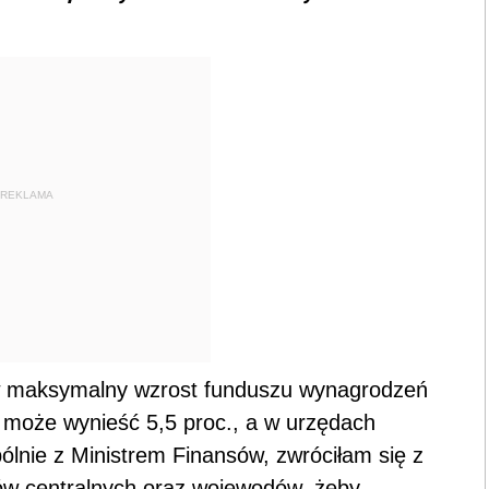
REKLAMA
ów maksymalny wzrost funduszu wynagrodzeń
h może wynieść 5,5 proc., a w urzędach
lnie z Ministrem Finansów, zwróciłam się z
ów centralnych oraz wojewodów, żeby