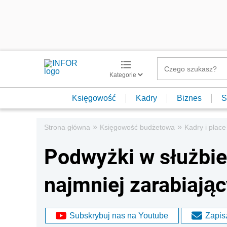
Kategorie
Księgowość
Kadry
Biznes
S
»
»
Strona główna
Księgowość budżetowa
Kadry i płace
Podwyżki w służbie 
najmniej zarabiając
Subskrybuj nas na Youtube
Zapisz