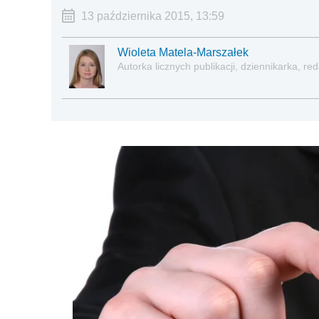
13 października 2015, 13:59
Wioleta Matela-Marszałek
Autorka licznych publikacji, dziennikarka, 