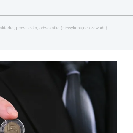
redaktorka, prawniczka, adwokatka (niewykonująca zawodu)