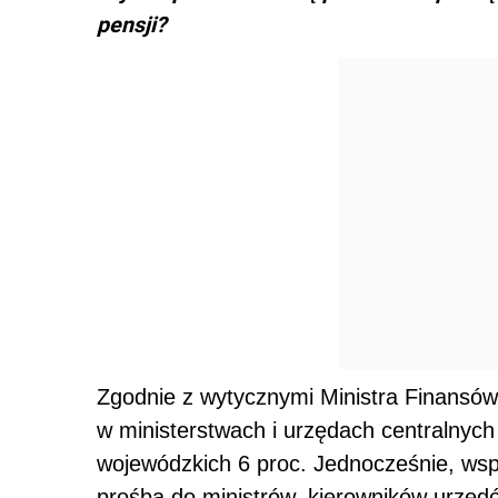
pensji?
Zgodnie z wytycznymi Ministra Finans
w ministerstwach i urzędach centralnyc
wojewódzkich 6 proc. Jednocześnie, wspó
prośbą do ministrów, kierowników urzęd