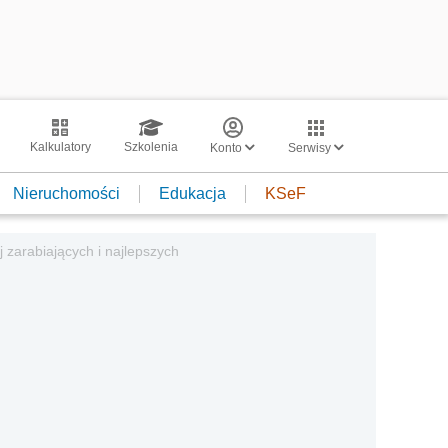
Kalkulatory
Szkolenia
Konto
Serwisy
Nieruchomości
Edukacja
KSeF
j zarabiających i najlepszych