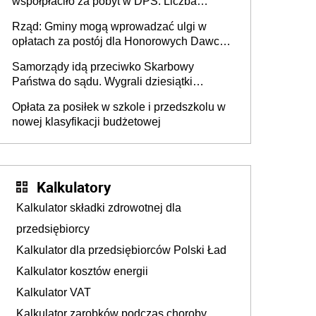
współpłaciło za pobyt w DPS. Liczba
mieszkańców DPS około 78 000
Rząd: Gminy mogą wprowadzać ulgi w
opłatach za postój dla Honorowych Dawców
Krwi
Samorządy idą przeciwko Skarbowy
Państwa do sądu. Wygrali dziesiątki
milionów
Opłata za posiłek w szkole i przedszkolu w
nowej klasyfikacji budżetowej
Kalkulatory
Kalkulator składki zdrowotnej dla
przedsiębiorcy
Kalkulator dla przedsiębiorców Polski Ład
Kalkulator kosztów energii
Kalkulator VAT
Kalkulator zarobków podczas choroby