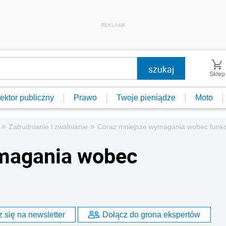
REKLAMA
Sklep
ektor publiczny
Prawo
Twoje pieniądze
Moto
»
»
Zatrudnianie i zwalnianie
Coraz mniejsze wymagania wobec funkc
magania wobec
 się na newsletter
Dołącz do grona ekspertów