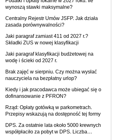
Podatki i opłaty lokalne w 2027 roku. Ile
wynoszą stawki maksymalne?
Centralny Rejestr Umów JSFP. Jak działa
zasada porównywalności?
Jaki paragraf zamiast 411 od 2027 r.?
Składki ZUS w nowej klasyfikacji
Jaki paragraf klasyfikacji budżetowej na
wodę i ścieki od 2027 r.
Brak zajęć w sierpniu. Czy można wysłać
nauczyciela na bezpłatny urlop?
Kiedy i jak pracodawca może ubiegać się o
dofinansowanie z PFRON?
Rząd: Opłaty gotówką w parkometrach.
Przepisy wskazują na dostępność tej formy
DPS. Za ostatnie lata około 5000 krewnych
współpłaciło za pobyt w DPS. Liczba
mieszkańców DPS około 78 000