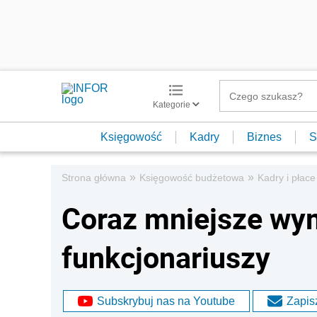
Kategorie
Księgowość
Kadry
Biznes
S
»
»
Strona główna
Księgowość budżetowa
Kadry i płace
Coraz mniejsze wy
funkcjonariuszy
Subskrybuj nas na Youtube
Zapisz