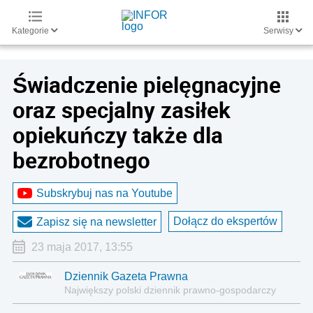
Kategorie
Serwisy
Świadczenie pielęgnacyjne
oraz specjalny zasiłek
opiekuńczy także dla
bezrobotnego
Subskrybuj nas na Youtube
Dołącz do ekspertów
Zapisz się na newsletter
23 maja 2017, 13:55
Dziennik Gazeta Prawna
Największy polski dziennik prawno-gospodarczy