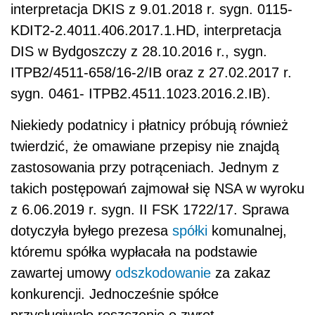
interpretacja DKIS z 9.01.2018 r. sygn. 0115-
KDIT2-2.4011.406.2017.1.HD, interpretacja
DIS w Bydgoszczy z 28.10.2016 r., sygn.
ITPB2/4511-658/16-2/IB oraz z 27.02.2017 r.
sygn. 0461- ITPB2.4511.1023.2016.2.IB).
Niekiedy podatnicy i płatnicy próbują również
twierdzić, że omawiane przepisy nie znajdą
zastosowania przy potrąceniach. Jednym z
takich postępowań zajmował się NSA w wyroku
z 6.06.2019 r. sygn. II FSK 1722/17. Sprawa
dotyczyła byłego prezesa
spółki
komunalnej,
któremu spółka wypłacała na podstawie
zawartej umowy
odszkodowanie
za zakaz
konkurencji. Jednocześnie spółce
przysługiwało roszczenie o zwrot