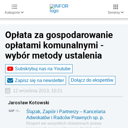
Kategorie
Serwisy
Opłata za gospodarowanie
opłatami komunalnymi -
wybór metody ustalenia
Subskrybuj nas na Youtube
Dołącz do ekspertów
Zapisz się na newsletter
12 września 2013, 10:21
Jarosław Kotowski
Ślązak, Zapiór i Partnerzy – Kancelaria
Adwokatów i Radców Prawnych sp. p.
Ekspert we wszystkich dziedzinach prawa