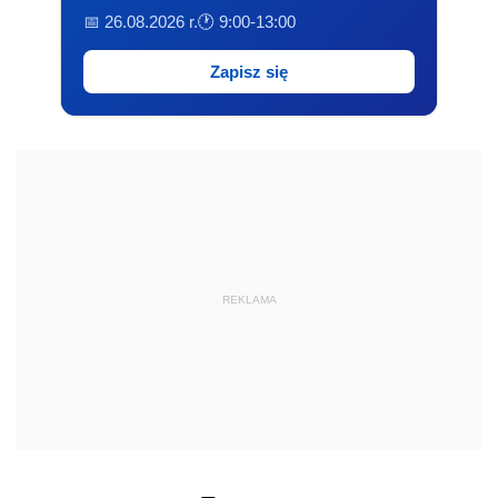
📅 26.08.2026 r.
🕐 9:00-13:00
Zapisz się
REKLAMA