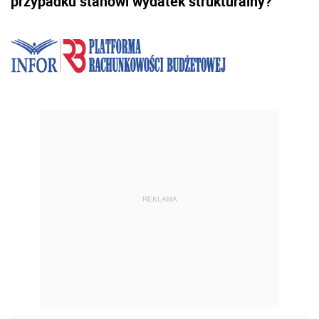
przypadku stanowi wydatek strukturalny?
REKLAMA