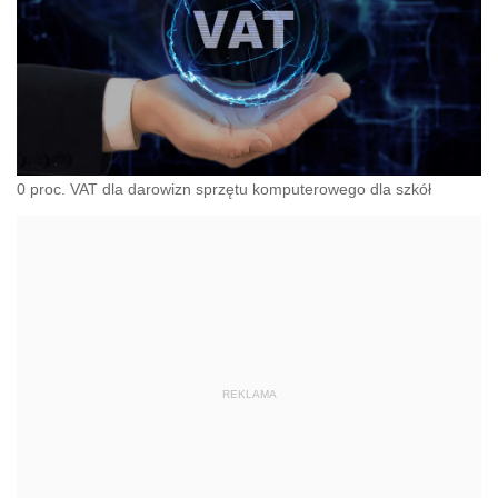
0 proc. VAT dla darowizn sprzętu komputerowego dla szkół