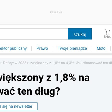
REKLAMA
Sklep
ektor publiczny
Prawo
Twoje pieniądze
Moto
»
Deficyt w 2022 r. zwiększony z 1,8% na 4,3%. Jak sfinansować ten d
większony z 1,8% na
wać ten dług?
 się na newsletter