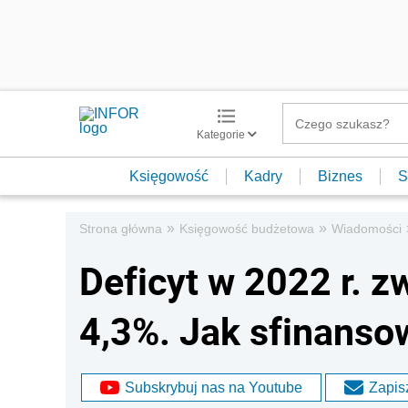
Kategorie
Księgowość
Kadry
Biznes
S
»
»
Strona główna
Księgowość budżetowa
Wiadomości
Deficyt w 2022 r. z
4,3%. Jak sfinanso
Subskrybuj nas na Youtube
Zapisz