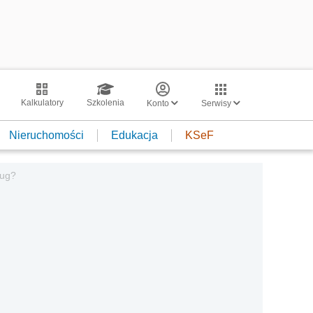
Kalkulatory
Szkolenia
Konto
Serwisy
Nieruchomości
Edukacja
KSeF
ług?