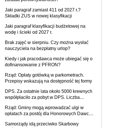
Jaki paragraf zamiast 411 od 2027 r.?
Składki ZUS w nowej klasyfikacji
Jaki paragraf klasyfikacji budżetowej na
wodę i ścieki od 2027 r.
Brak zajęć w sierpniu. Czy można wysłać
nauczyciela na bezpłatny urlop?
Kiedy i jak pracodawca może ubiegać się o
dofinansowanie z PFRON?
Rząd: Opłaty gotówką w parkometrach.
Przepisy wskazują na dostępność tej formy
DPS. Za ostatnie lata około 5000 krewnych
współpłaciło za pobyt w DPS. Liczba
mieszkańców DPS około 78 000
Rząd: Gminy mogą wprowadzać ulgi w
opłatach za postój dla Honorowych Dawców
Krwi
Samorządy idą przeciwko Skarbowy