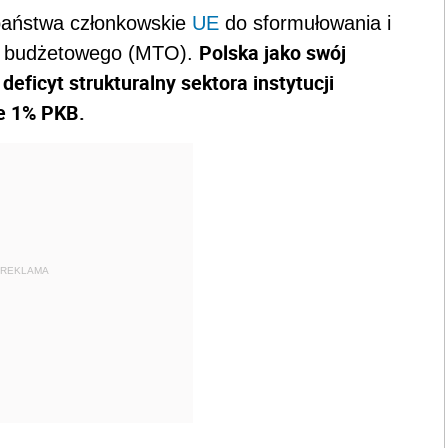
 państwa członkowskie
UE
do sformułowania i
Polska jako swój
lu budżetowego (MTO).
eficyt strukturalny sektora instytucji
e 1% PKB.
REKLAMA