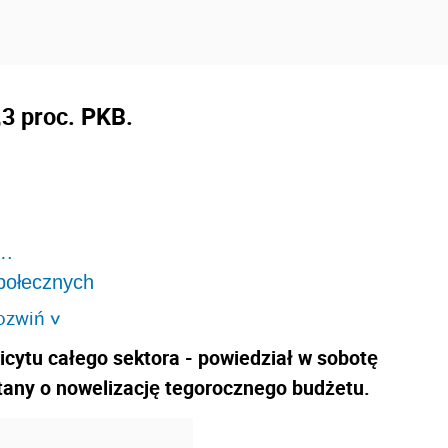
,3 proc. PKB.
….
społecznych
ozwiń
>
icytu całego sektora - powiedział w sobotę
tany o nowelizację tegorocznego budżetu.