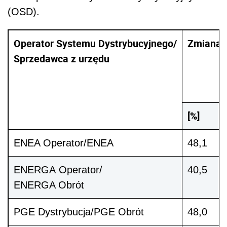
(OSD).
Operator Systemu Dystrybucyjnego/
Zmiana ś
Sprzedawca z urzędu
[%]
ENEA Operator/ENEA
48,1
ENERGA Operator/
40,5
ENERGA Obrót
PGE Dystrybucja/PGE Obrót
48,0