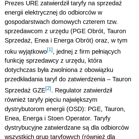
Prezes URE zatwierdził taryfy na sprzedaż
energii elektrycznej do odbiorców w
gospodarstwach domowych czterem tzw.
sprzedawcom z urzędu (PGE Obrót, Tauron
Sprzedaż, Enea i Energa Obrót) oraz, w tym
[1]
roku wyjątkowo
, jednej z firm pełniących
funkcję sprzedawcy z urzędu, która
dotychczas była zwolniona z obowiązku
przedkładania taryf do zatwierdzenia – Tauron
[2]
Sprzedaż GZE
. Regulator zatwierdził
również taryfy pięciu największym
dystrybutorom energii (OSD): PGE, Tauron,
Enea, Energa i Stoen Operator. Taryfy
dystrybucyjne zatwierdzane są dla odbiorców
wszystkich grup taryfowych (również dla