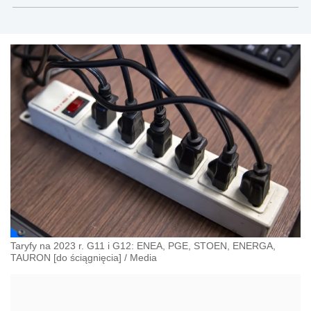
administracji, przedsiębiorcach, podatkach
Taryfy na 2023 r. G11 i G12: ENEA, PGE, STOEN, ENERGA,
TAURON [do ściągnięcia]
/
Media