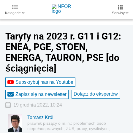
Kategorie
Serwisy
Taryfy na 2023 r. G11 i G12:
ENEA, PGE, STOEN,
ENERGA, TAURON, PSE [do
ściągnięcia]
Subskrybuj nas na Youtube
Dołącz do ekspertów
Zapisz się na newsletter
19 grudnia 2022, 10:24
Tomasz Król
prawnik piszący o m.in.: problemach osób
niepełnosprawnych, ZUS, pracy, cywilistyce,