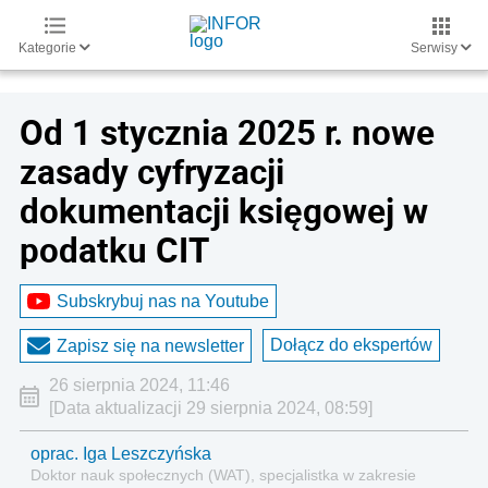
Kategorie
Serwisy
Od 1 stycznia 2025 r. nowe
zasady cyfryzacji
dokumentacji księgowej w
podatku CIT
Subskrybuj nas na Youtube
Dołącz do ekspertów
Zapisz się na newsletter
26 sierpnia 2024, 11:46
[Data aktualizacji 29 sierpnia 2024, 08:59]
oprac. Iga Leszczyńska
Doktor nauk społecznych (WAT), specjalistka w zakresie