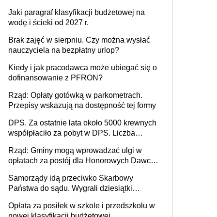
Jaki paragraf klasyfikacji budżetowej na
wodę i ścieki od 2027 r.
Brak zajęć w sierpniu. Czy można wysłać
nauczyciela na bezpłatny urlop?
Kiedy i jak pracodawca może ubiegać się o
dofinansowanie z PFRON?
Rząd: Opłaty gotówką w parkometrach.
Przepisy wskazują na dostępność tej formy
DPS. Za ostatnie lata około 5000 krewnych
współpłaciło za pobyt w DPS. Liczba
mieszkańców DPS około 78 000
Rząd: Gminy mogą wprowadzać ulgi w
opłatach za postój dla Honorowych Dawców
Krwi
Samorządy idą przeciwko Skarbowy
Państwa do sądu. Wygrali dziesiątki
milionów
Opłata za posiłek w szkole i przedszkolu w
nowej klasyfikacji budżetowej