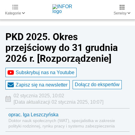
Kategorie
Serwisy
​PKD 2025. Okres
przejściowy do 31 grudnia
2026 r. [Rozporządzenie]
Subskrybuj nas na Youtube
Dołącz do ekspertów
Zapisz się na newsletter
02 stycznia 2025, 10:02
[Data aktualizacji 02 stycznia 2025, 10:07]
oprac. Iga Leszczyńska
Doktor nauk społecznych (WAT), specjalistka w zakresie
polityki rodzinnej, rynku pracy i systemu zabezpieczenia
społecznego.