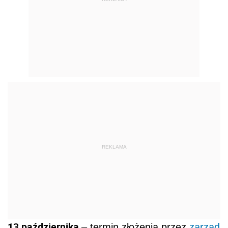
REKLAMA
13 października
– termin złożenia przez
zarząd