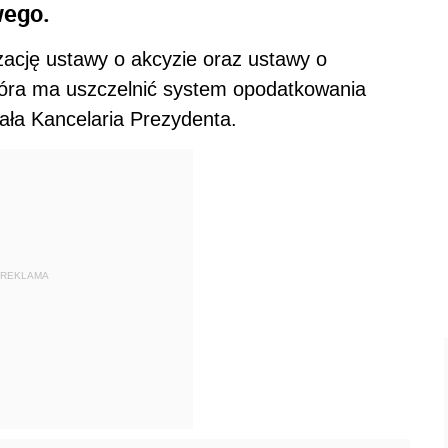
wego.
zację ustawy o akcyzie oraz ustawy o
która ma uszczelnić system opodatkowania
ła Kancelaria Prezydenta.
REKLAMA