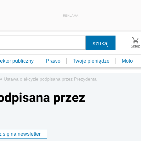
REKLAMA
Sklep
ektor publiczny
Prawo
Twoje pieniądze
Moto
»
Ustawa o akcyzie podpisana przez Prezydenta
odpisana przez
 się na newsletter