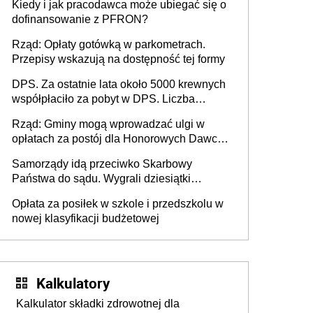
Kiedy i jak pracodawca może ubiegać się o
dofinansowanie z PFRON?
Rząd: Opłaty gotówką w parkometrach.
Przepisy wskazują na dostępność tej formy
DPS. Za ostatnie lata około 5000 krewnych
współpłaciło za pobyt w DPS. Liczba
mieszkańców DPS około 78 000
Rząd: Gminy mogą wprowadzać ulgi w
opłatach za postój dla Honorowych Dawców
Krwi
Samorządy idą przeciwko Skarbowy
Państwa do sądu. Wygrali dziesiątki
milionów
Opłata za posiłek w szkole i przedszkolu w
nowej klasyfikacji budżetowej
Kalkulatory
Kalkulator składki zdrowotnej dla