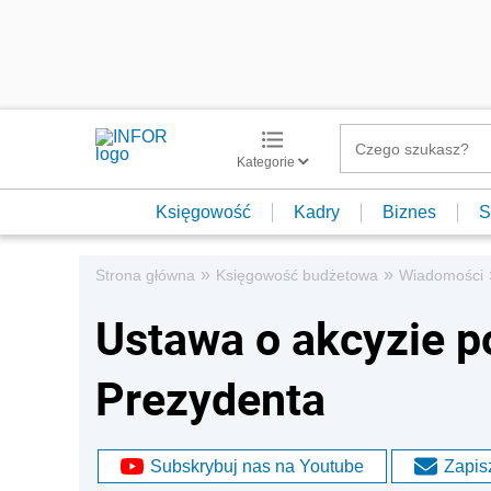
Kategorie
Księgowość
Kadry
Biznes
S
»
»
Strona główna
Księgowość budżetowa
Wiadomości
Ustawa o akcyzie p
Prezydenta
Subskrybuj nas na Youtube
Zapisz