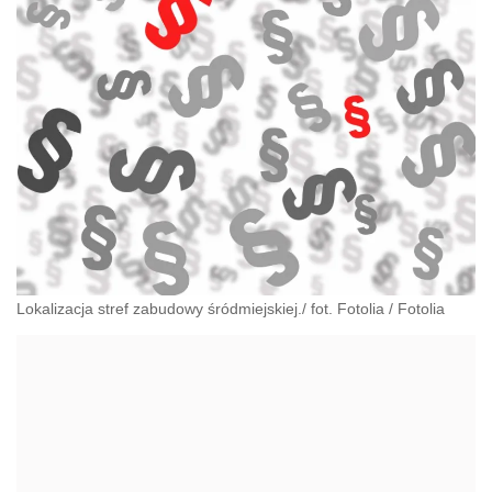
Lokalizacja stref zabudowy śródmiejskiej./ fot. Fotolia
/
Fotolia